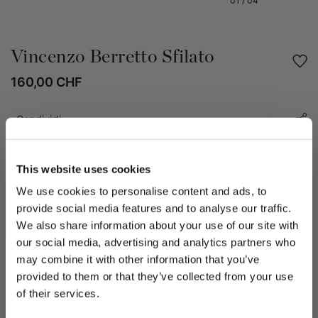
01
/
04
Vincenzo Berretto Sfilato
160,00 CHF
Condividi
DETTAGLI PRODOTTO
This website uses cookies
Il berretto Vincenzo è un modello caratterizzato da una
We use cookies to personalise content and ads, to
struttura sfilata con quattro cuciture a lunetta sul retro che ne
provide social media features and to analyse our traffic.
valorizzano il profilo. Proposto esclusivamente con una gamma
We also share information about your use of our site with
di tessuti selezionati con cura. L’interno è foderato in tessuto
our social media, advertising and analytics partners who
oxford che garantisce comfort e traspirabilità. Progettato con
may combine it with other information that you’ve
la visiera cucita che assicura solidità e un aspetto pulito e
PLEASE CHOOSE YOUR COUNTRY
provided to them or that they’ve collected from your use
funzionale, valorizzato da una bandierina con ricamato il logo
We detected that you are browsing from United States, do
della maison. Fornito di dust bag in abbinamento, ideale per
of their services.
you like to switch to the correct store?