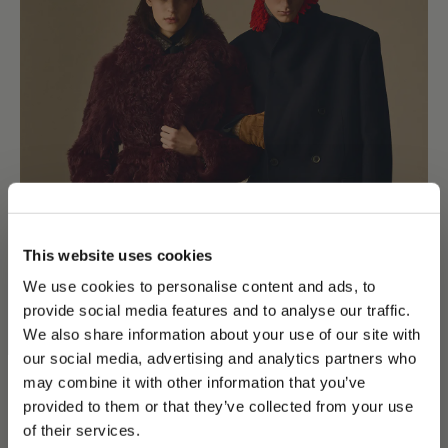
ISCRIVITI ALLA NOSTRA NEWSLETTER
Registrati e ricevi subito uno sconto del 10% sul
tuo prossimo acquisto.
Autorizzo il trattamento dei miei dati per finalità di
marketing (ricevere newsletter, novità , promozioni)
da parte di Borsalino
ISCRIVITI
This website uses cookies
We use cookies to personalise content and ads, to
provide social media features and to analyse our traffic.
We also share information about your use of our site with
our social media, advertising and analytics partners who
may combine it with other information that you’ve
PLEASE CHOOSE YOUR COUNTRY
provided to them or that they’ve collected from your use
We detected that you are browsing from United States, do
of their services.
you like to switch to the correct store?