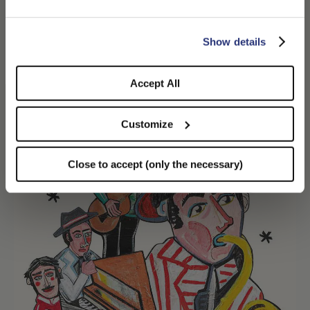
Campagna Winter '25
SCOPRI DI PIÙ
CONFIRM THE CHANGE
STAY HERE
Show details
Accept All
Customize
Close to accept (only the necessary)