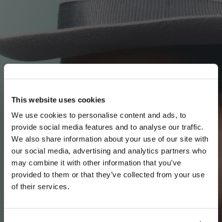
This website uses cookies
We use cookies to personalise content and ads, to
provide social media features and to analyse our traffic.
We also share information about your use of our site with
our social media, advertising and analytics partners who
may combine it with other information that you’ve
PLEASE CHOOSE YOUR COUNTRY
provided to them or that they’ve collected from your use
We detected that you are browsing from United States, do
of their services.
you like to switch to the correct store?