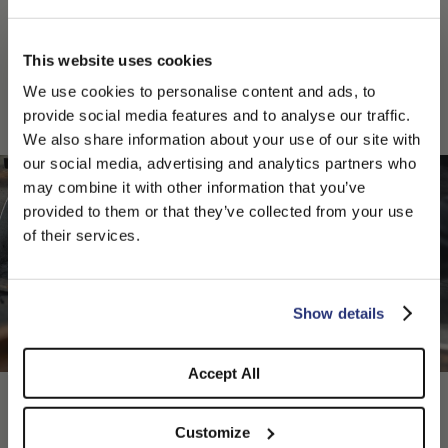
e di strumenti antichi, molti dei quali sono stati
tramandati di generazione in generazione, proprio come
le abilità che li accompagnano. La precisione e
This website uses cookies
l’attenzione di ogni gesto garantiscono una qualità che si
We use cookies to personalise content and ads, to
sente al tatto e si vede alla prima occhiata.
provide social media features and to analyse our traffic.
We also share information about your use of our site with
our social media, advertising and analytics partners who
may combine it with other information that you’ve
PLEASE CHOOSE YOUR COUNTRY
provided to them or that they’ve collected from your use
We detected that you are browsing from United States, do
of their services.
you like to switch to the correct store?
CONFIRM THE CHANGE
STAY HERE
Show details
Accept All
Customize