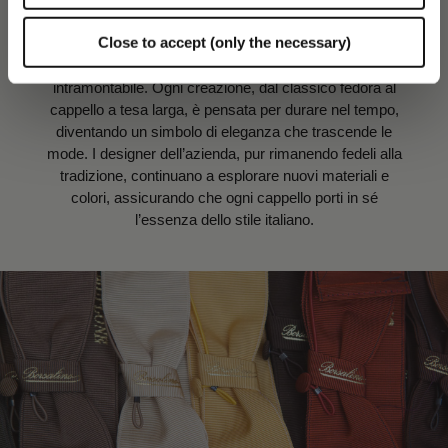
Design e qualità: eccellenza senza compromessi
Close to accept (only the necessary)
In Borsalino, il saper fare si fonde con un design
intramontabile. Ogni creazione, dal classico fedora al
cappello a tesa larga, è pensata per durare nel tempo,
diventando un simbolo di eleganza che trascende le
mode. I designer dell’azienda, pur rimanendo fedeli alla
tradizione, continuano a esplorare nuovi materiali e
colori, assicurando che ogni cappello porti in sé
l’essenza dello stile italiano.