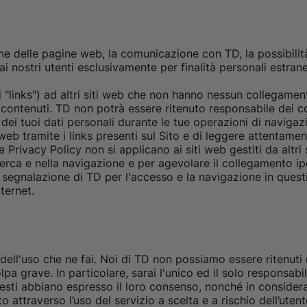
ne delle pagine web, la comunicazione con TD, la possibilità
ai nostri utenti esclusivamente per finalità personali estran
o i "links") ad altri siti web che non hanno nessun collegame
o contenuti. TD non potrà essere ritenuto responsabile dei co
 dei tuoi dati personali durante le tue operazioni di naviga
eb tramite i links presenti sul Sito e di leggere attentamen
rivacy Policy non si applicano ai siti web gestiti da altri sog
cerca e nella navigazione e per agevolare il collegamento ipe
nalazione di TD per l'accesso e la navigazione in questi si
nternet.
 dell'uso che ne fai. Noi di TD non possiamo essere ritenuti 
lpa grave. In particolare, sarai l'unico ed il solo responsab
 questi abbiano espresso il loro consenso, nonché in consider
o attraverso l’uso del servizio a scelta e a rischio dell’uten