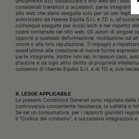
unicamente a:
(i) visualizzare il sito web ed i suoi co
considerati transitori o accessori, parte integrante e
sito web che siano eseguite solo per un uso legitti
autorizzato da Haeres Equita S.r.l. e TD o, all'occor
comunque eseguite per scopi leciti e nel rispetto del di
opere contenute nel sito web. Gli autori di singole op
opporsi a qualsiasi deformazione, mutilazione od alt
onore o alla loro reputazione. Ti impegni a rispettare
quest’ultimo alla creazione di nuove forme espressiv
parte integrante. Inoltre non sei, in nessun caso, aut
d'autore e da ogni altro diritto di proprietà intellett
consenso di Haeres Equita S.r.l. e di TD e, ove necess
6. LEGGE APPLICABILE
Le presenti Condizioni Generali sono regolate dalla l
controversia concernente l’esistenza, la validità e l’
Se sei un
consumatore
, per i rapporti giuridici rego
il "Codice del consumo", e successive integrazioni e