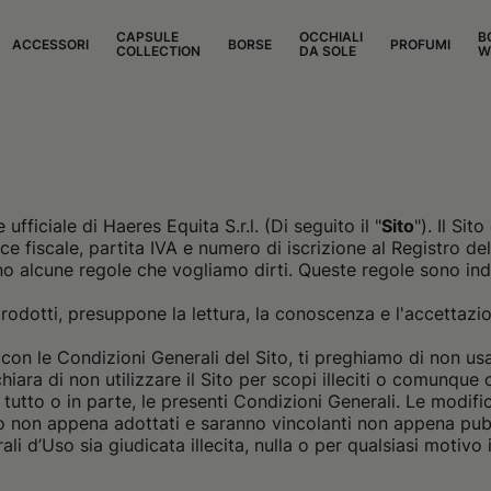
CAPSULE
OCCHIALI
B
ACCESSORI
BORSE
PROFUMI
COLLECTION
DA SOLE
W
fficiale di Haeres Equita S.r.l. (Di seguito il "
Sito
"). Il Si
dice fiscale, partita IVA e numero di iscrizione al Registro 
no alcune regole che vogliamo dirti. Queste regole sono ind
prodotti, presuppone la lettura, la conoscenza e l'accettazi
con le Condizioni Generali del Sito, ti preghiamo di non usa
hiara di non utilizzare il Sito per scopi illeciti o comunque 
utto o in parte, le presenti Condizioni Generali. Le modifi
to non appena adottati e saranno vincolanti non appena pubbl
 d’Uso sia giudicata illecita, nulla o per qualsiasi motivo in