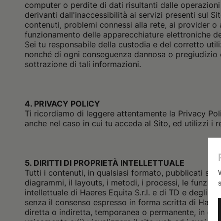
computer o perdite di dati risultanti dalle operazion
derivanti dall'inaccessibilità ai servizi presenti sul S
contenuti, problemi connessi alla rete, ai provider o 
funzionamento delle apparecchiature elettroniche del
Sei tu responsabile della custodia e del corretto util
nonché di ogni conseguenza dannosa o pregiudizio ch
sottrazione di tali informazioni.
4. PRIVACY POLICY
Ti ricordiamo di leggere attentamente la Privacy Polic
anche nel caso in cui tu acceda al Sito, ed utilizzi i 
5. DIRITTI DI PROPRIETÀ INTELLETTUALE
Tutti i contenuti, in qualsiasi formato, pubblicati sul 
diagrammi, il layouts, i metodi, i processi, le funzion
intellettuale di Haeres Equita S.r.l. e di TD e degli alt
senza il consenso espresso in forma scritta di Haeres 
diretta o indiretta, temporanea o permanente, in qual