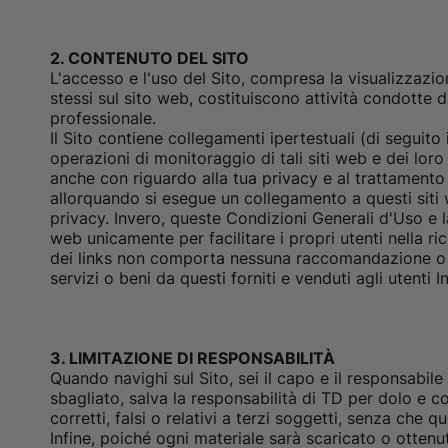
2. CONTENUTO DEL SITO
L'accesso e l'uso del Sito, compresa la visualizzazio
stessi sul sito web, costituiscono attività condotte d
professionale.
Il Sito contiene collegamenti ipertestuali (di seguit
operazioni di monitoraggio di tali siti web e dei lor
anche con riguardo alla tua privacy e al trattamento
allorquando si esegue un collegamento a questi siti w
privacy. Invero, queste Condizioni Generali d'Uso e la P
web unicamente per facilitare i propri utenti nella ri
dei links non comporta nessuna raccomandazione o seg
servizi o beni da questi forniti e venduti agli utenti I
3. LIMITAZIONE DI RESPONSABILITÀ
Quando navighi sul Sito, sei il capo e il responsabile
sbagliato, salva la responsabilità di TD per dolo e co
corretti, falsi o relativi a terzi soggetti, senza che
Infine, poiché ogni materiale sarà scaricato o ottenut