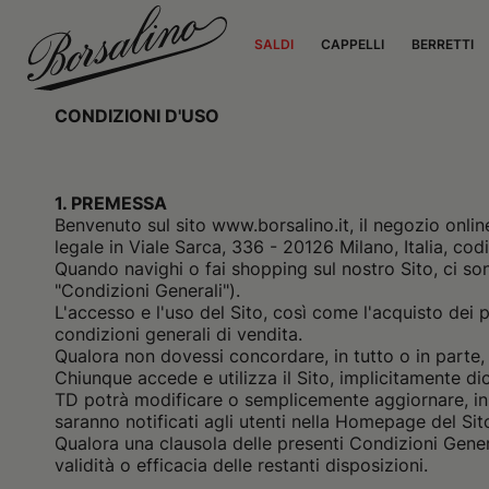
SALDI
CAPPELLI
BERRETTI
CONDIZIONI D'USO
1. PREMESSA
Benvenuto sul sito www.borsalino.it, il negozio online u
legale in Viale Sarca, 336 - 20126 Milano, Italia, co
Quando navighi o fai shopping sul nostro Sito, ci so
"Condizioni Generali").
L'accesso e l'uso del Sito, così come l'acquisto dei 
condizioni generali di vendita.
Qualora non dovessi concordare, in tutto o in parte, 
Chiunque accede e utilizza il Sito, implicitamente dic
TD potrà modificare o semplicemente aggiornare, in t
saranno notificati agli utenti nella Homepage del Si
Qualora una clausola delle presenti Condizioni Generali
validità o efficacia delle restanti disposizioni.