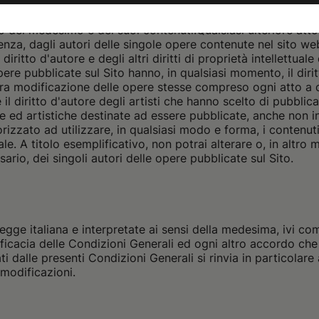
ntenuti;
(ii) compiere tutti quegli altri atti di riproduzione 
d essenziale della stessa visualizzazione del sito e dei suoi
mo del medesimo e dei suoi contenuti.
Qualsiasi ulteriore att
renza, dagli autori delle singole opere contenute nel sito w
ritto d'autore e degli altri diritti di proprietà intellettuale
ere pubblicate sul Sito hanno, in qualsiasi momento, il dirit
ra modificazione delle opere stesse compreso ogni atto a da
 il diritto d'autore degli artisti che hanno scelto di pubbli
e ed artistiche destinate ad essere pubblicate, anche non i
orizzato ad utilizzare, in qualsiasi modo e forma, i contenut
uale. A titolo esemplificativo, non potrai alterare o, in altr
ario, dei singoli autori delle opere pubblicate sul Sito.
egge italiana e interpretate ai sensi della medesima, ivi co
efficacia delle Condizioni Generali ed ogni altro accordo che
lati dalle presenti Condizioni Generali si rinvia in particola
 modificazioni.