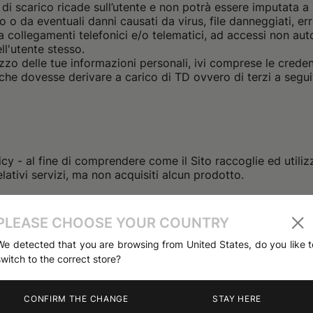
i di scarico ricade sull’utente e non potrà essere imputata a
ito o da eventuali danni causati da virus, file danneggiati, err
a collegamenti telefonici e/o telematici, ad accessi non auto
l'utente stesso.
izzo delle tue informazioni personali, ivi comprese le creden
e dovesse derivare a carico di TD ovvero di terzi a seguito
y - al fine di comprendere come il Sito raccoglie ed utilizza 
relativi servizi, ma non acquisiti alcun prodotto.
PLEASE CHOOSE YOUR COUNTRY
Sito, compresi le pagine web, la grafica, i colori, gli schemi, 
We detected that you are browsing from United States, do you like t
i ed il software che fanno parte del Sito, sono protetti dal di
switch to the correct store?
ri titolari dei diritti. È vietata la riproduzione, in tutto o in 
Equita S.r.l. e di TD. Haeres Equita S.r.l. e TD hanno il diri
CONFIRM THE CHANGE
STAY HERE
unque modo o forma, in tutto o in parte, del Sito e dei suoi