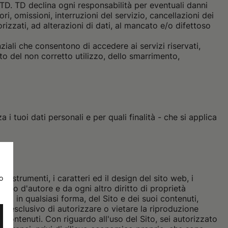
 TD. TD declina ogni responsabilità per eventuali danni
ori, omissioni, interruzioni del servizio, cancellazioni dei
rizzati, ad alterazioni di dati, al mancato e/o difettoso
ziali che consentono di accedere ai servizi riservati,
 del non corretto utilizzo, dello smarrimento,
i tuoi dati personali e per quali finalità - che si applica
gli strumenti, i caratteri ed il design del sito web, i
o
ritto d'autore e da ogni altro diritto di proprietà
parte, in qualsiasi forma, del Sito e dei suoi contenuti,
tto esclusivo di autorizzare o vietare la riproduzione
 contenuti. Con riguardo all'uso del Sito, sei autorizzato