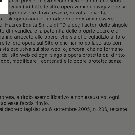
temporanei, privi di rilievo economico proprio, che sono
 contenuti;
(iii) tutte le altre operazioni di navigazione sul
o di riproduzione dovrà essere, di volta in volta,
eb. Tali operazioni di riproduzione dovranno essere
 di Haeres Equita S.r.l. e di TD e degli autori delle singole
to di rivendicare la paternità delle proprie opere e di
nno arrecato alle opere, che sia di pregiudizio al loro
care le loro opere sul Sito o che hanno collaborato con
n via esclusiva sul sito web, o, ancora, che ne formano
i del sito web ed ogni singola opera protetta dal diritto
o modo, modificare i contenuti e le opere protette senza il
mpresa, a titolo esemplificativo e non esaustivo, ogni
 ad esse faccia rinvio.
re al decreto legislativo 6 settembre 2005, n. 206, recante