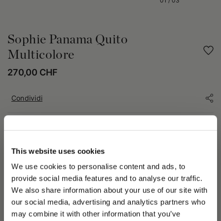
01
/
03
Sophie Panama Quito
Multicolore
270,00 CHF
Condividi
DETTAGLI PRODOTTO
Il cappello Sophie Panama Quito Fantasia ha uno stile
This website uses cookies
multicolore pieno di energia per la Primavera Estate 2023. Ha
We use cookies to personalise content and ads, to
una tesa libera larga di 10 cm e una cinta in canneté di 4 cm
con logo. La bellezza trasformativa di Madre Natura e gli
provide social media features and to analyse our traffic.
elementi naturali di Acqua e Aria sono temi chiave per la
We also share information about your use of our site with
collezione Primavera Estate 2023. Il cappello Sophie Panama
our social media, advertising and analytics partners who
Quito Fantasia, parte della selezione Arts and Crafts, è
may combine it with other information that you’ve
ottenuto e realizzato con paglia ricavata dalle foglie della
PLEASE CHOOSE YOUR COUNTRY