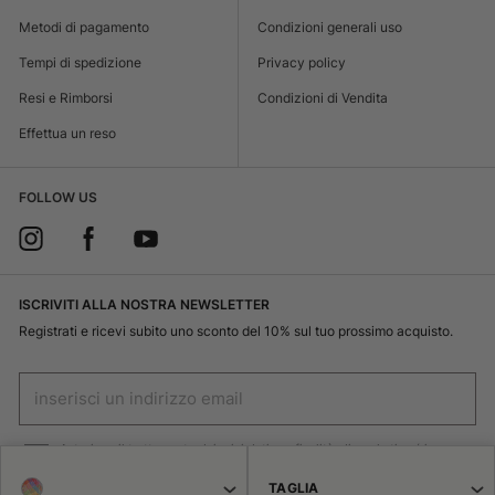
Metodi di pagamento
Condizioni generali uso
Tempi di spedizione
Privacy policy
Resi e Rimborsi
Condizioni di Vendita
Effettua un reso
FOLLOW US
ISCRIVITI ALLA NOSTRA NEWSLETTER
Registrati e ricevi subito uno sconto del 10% sul tuo prossimo acquisto.
Autorizzo il trattamento dei miei dati per finalità di marketing (ricevere
newsletter, novità , promozioni) da parte di Borsalino
TAGLIA