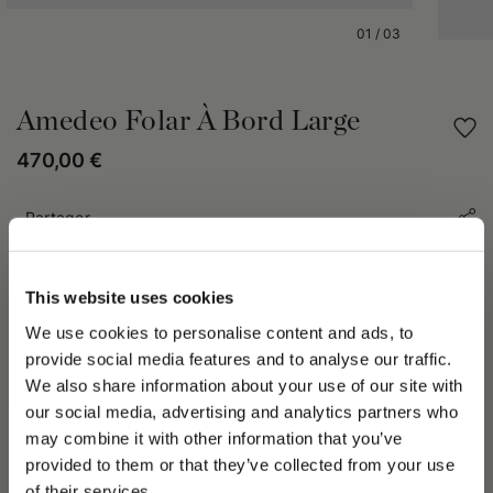
01
/
03
Amedeo Folar À Bord Large
470,00 €
Partager
DÉTAILS DU PRODUIT
This website uses cookies
Le chapeau Amedeo est un symbole intemporel de l'excellence
We use cookies to personalise content and ads, to
Borsalino. Confectionné en feutre de qualité supérieure,
provide social media features and to analyse our traffic.
reconnu pour son toucher doux et sa finition lisse, il offre une
We also share information about your use of our site with
élégance durable et une excellente résistance dans le temps.
our social media, advertising and analytics partners who
Entièrement doublé pour un confort optimal, il est sublimé par
may combine it with other information that you’ve
un ruban en gros-grain de 3 cm. Son bord large mesure
PLEASE CHOOSE YOUR COUNTRY
environ 7,5 cm.
provided to them or that they’ve collected from your use
We detected that you are browsing from United States, do
Chaque chapeau en feutre Borsalino est façonné à la main en
of their services.