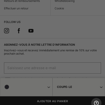
Retours et remboursements
Whistleblowing
Effectuer un retour
Cookie
FOLLOW US
ABONNEZ-VOUS À NOTRE LETTRE D'INFORMATION
Inscrivez-vous et recevez immédiatement une remise de 10% sur votre
prochain achat.
J'autorise le traitement de mes données à des fins de marketing
(réception de newsletters, nouveautés, promotions) par Borsalino
COUPE-LE
INSCRIVEZ-VOUS
AJOUTER AU PANIER
© 2026 Haeres Equita srl Corso Garibaldi 122 15048 Valenza (AL) N° TVA