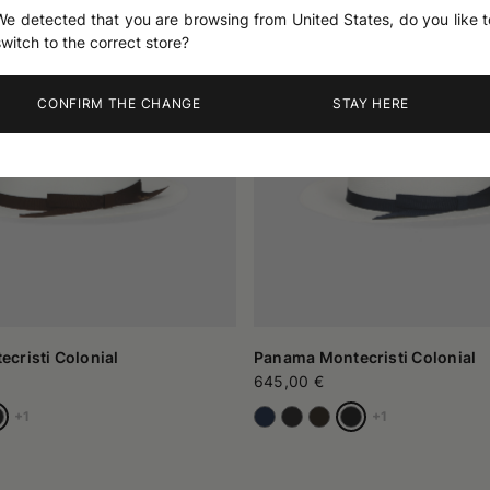
We detected that you are browsing from United States, do you like t
switch to the correct store?
CONFIRM THE CHANGE
STAY HERE
cristi Colonial
Panama Montecristi Colonial
645,00 €
+1
+1