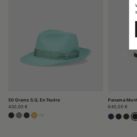
50 Grams S.Q. En Feutre
Panama Monte
430,00 €
645,00 €
+5