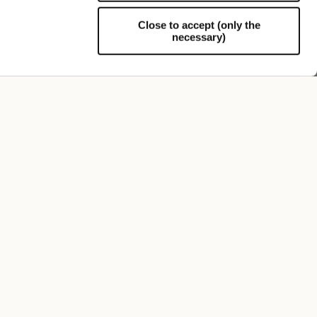
Close to accept (only the
necessary)
Assistance
able
50 Grams S.Q. En Feutre
430,00 €
+5