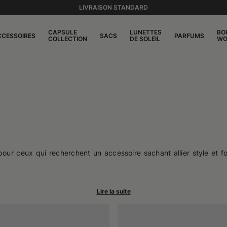
LIVRAISON STANDARD
CAPSULE
LUNETTES
BO
CCESSOIRES
SACS
PARFUMS
COLLECTION
DE SOLEIL
WO
our ceux qui recherchent un accessoire sachant allier style et f
craindre qu'ils ne se déforment en fait les compagnons idéaux de
dèles traduisent une idée d'accessoire discret mais présent, ca
ourvue de renforts rigides, ce qui permet au chapeau d'épouser la
sante. Le résultat est un accessoire fluide, qui accompagne les
s bords ni trop larges ni trop étroits et un ajustement conforta
et maintenir leur forme là où cela compte.