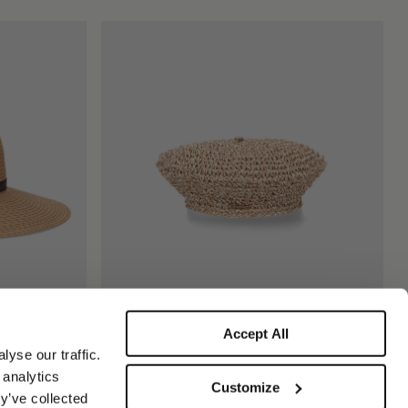
Ines Béret Basque En Papier Crocheté
Accept All
150,00 €
yse our traffic.
 analytics
Customize
y’ve collected