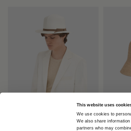
This website uses cookie
Panama Montecristi Colonial
Koko Cloche 
645,00 €
260,00 €
We use cookies to personal
We also share information 
+1
partners who may combine i