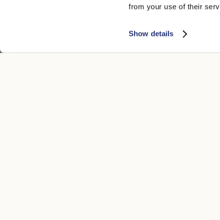
from your use of their serv
Show details
50 Grams S.Q. En Feutre
50 Grams S.Q
430,00 €
430,00 €
+5