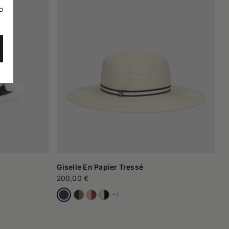
o
Giselle En Papier Tressé
200,00 €
+1