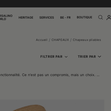
RSALINO
BOUTIQUE
HERITAGE
SERVICES
BE - FR
RLD
Accueil
CHAPEAUX
Chapeaux pliables
FILTRER PAR
TRIER PAR
onctionnalité. Ce n'est pas un compromis, mais un choix. La
 ceux qui se déplacent souvent, sans pour autant renoncer à
pable de s'adapter au rythme de la vie quotidienne comme à
 forme de la tête de manière plus naturelle. Ils se portent
 mouvements sans les figer. Les modèles pour hommes, pour
ble. Il ne s'agit pas de chapeaux à plier au hasard : leur