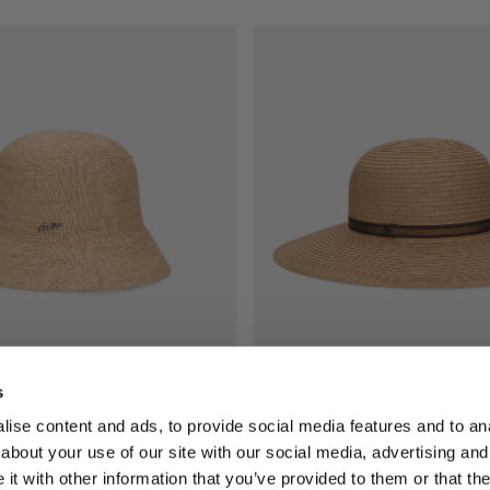
s
Raphia Crochet
Giselle En Papier Tressé
200,00 €
140,00 €
ise content and ads, to provide social media features and to anal
about your use of our site with our social media, advertising and
+1
t with other information that you’ve provided to them or that the