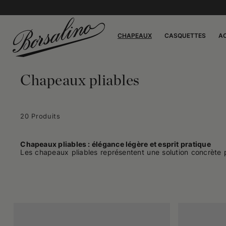
CHAPEAUX
CASQUETTES
A
Chapeaux pliables
20 Produits
Chapeaux pliables : élégance légère et esprit pratique
Les chapeaux pliables représentent une solution concrète p
possibilité de les glisser dans une valise ou un sac sans 
l'élégance. Souples, résistants, peu encombrants : ces mo
celui des voyages.
Comment se portent les chapeaux pliables
Ils se caractérisent par une structure légère, souvent dép
facilement et offrent une présence sobre, jamais envahis
femmes et unisexes conservent un profil équilibré, avec de
construction est étudiée pour fléchir là où c'est nécessaire 
Matériaux et saisons : le chapeau qui s'adapte