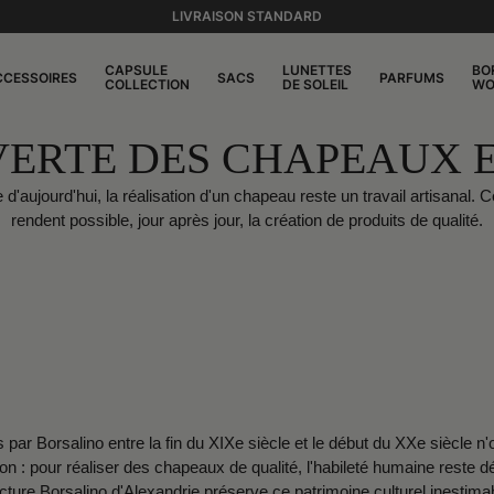
LIVRAISON STANDARD
CAPSULE
LUNETTES
BO
CCESSOIRES
SACS
PARFUMS
COLLECTION
DE SOLEIL
WO
ERTE DES CHAPEAUX 
 d'aujourd'hui, la réalisation d'un chapeau reste un travail artisana
rendent possible, jour après jour, la création de produits de qualité.
 par Borsalino entre la fin du XIXe siècle et le début du XXe siècle 
on : pour réaliser des chapeaux de qualité, l'habileté humaine rest
ure Borsalino d'Alexandrie préserve ce patrimoine culturel inestimabl