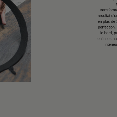
forme typique à travers trois
ransformations singulières qui sont le
ultat d'un savoir-faire artisanal affiné
plus de 160 ans d'histoire, jusqu'à la
rfection. La première à se former est
e bord, puis vient le tour de la calotte,
in le chapeau prend la circonférence
intérieure correspondant à sa taille.