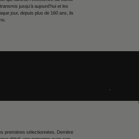
 transmis jusqu'à aujourd'hui et les
ue jour, depuis plus de 160 ans, ils
no.
ères premières sélectionnées. Derrière
haque détail, une personne avec son