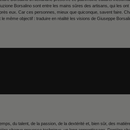
oduzione Borsalino sont entre les mains sûres des artisans, qui les ont
après eux. Car ces personnes, mieux que quiconque, savent faire. Chaq
t le même objectif : traduire en réalité les visions de Giuseppe Borsali
temps, du talent, de la passion, de la dextérité et, bien sûr, des mati
Derrière chaque prouesse technique, un long apprentissage. Derrière c