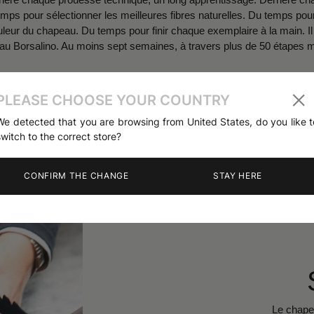
 temps pour sélectionner les meilleures fibres naturelles. Du temps pou
uleur du chapeau. Du temps pour finir chaque exemplaire à la main. Il
au Borsalino. Au moins sept semaines, à travers plus de 50 étapes m
PLEASE CHOOSE YOUR COUNTRY
We detected that you are browsing from United States, do you like t
switch to the correct store?
CONFIRM THE CHANGE
STAY HERE
Semaine 5
Le chapeau commence à prendre sa