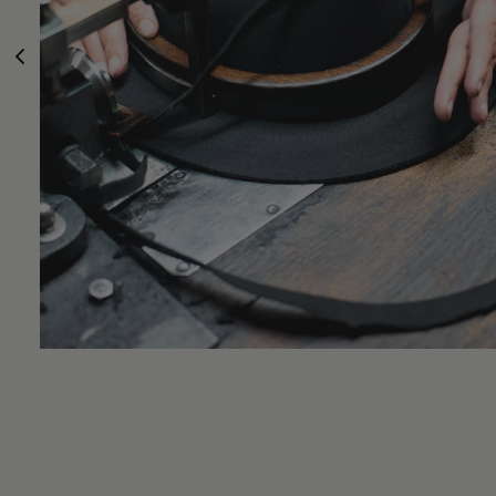
t
rés
en 
pe
l
enf