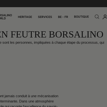
RSALINO
BOUTIQUE
HERITAGE
SERVICES
BE - FR
RLD
EN FEUTRE BORSALINO
l. Ce sont les personnes, impliquées à chaque étape du processus, qui
n'ont jamais conduit à une mécanisation
e déterminante. Dans une atmosphère
e qui raconte l'excellence du savoir-