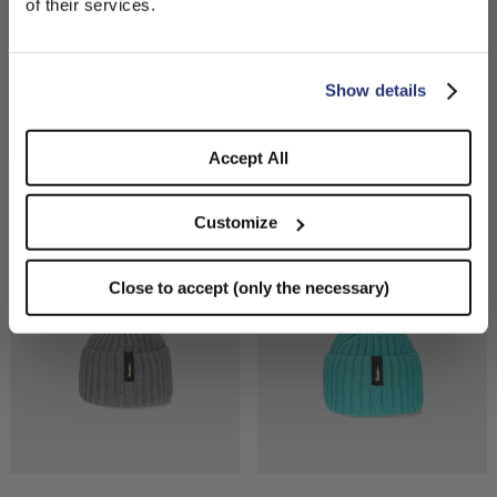
of their services.
you like to switch to the correct store?
CONFIRM THE CHANGE
STAY HERE
Show details
Elsa Turban en Éco
Bell Bonnet
Cachemire
170,00 €
Accept All
260,00 €
+3
Customize
Close to accept (only the necessary)