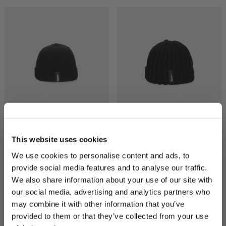
Bonnet City
Bonnet Hill En Cachemire
185,00 €
210,00 €
This website uses cookies
+2
+1
We use cookies to personalise content and ads, to
provide social media features and to analyse our traffic.
We also share information about your use of our site with
our social media, advertising and analytics partners who
may combine it with other information that you’ve
PLEASE CHOOSE YOUR COUNTRY
provided to them or that they’ve collected from your use
We detected that you are browsing from United States, do