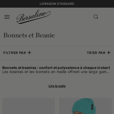
LIVRAISON STANDARD
Bonnets et Beanie
FILTRER PAR
TRIER PAR
Bonnets et beanies : confort et polyvalence à chaque instant
Les beanies et les bonnets en maille offrent une large gamme
de solutions pour ceux qui recherchent un accessoire adapté à
la vie quotidienne. Certains optent pour le beanie, qui s'avère
souvent plus ajusté et facile à porter, tant dans des contextes
informels que lors d'occasions exigeant une touche de
sobriété. Ce type de couvre-chef en maille peut être porté à
tout moment de l'année, sans se limiter aux températures très
rigoureuses.
Des couvre-chefs chauds pour l'hiver, mais pas seulement
Ceux che recherchent une protection maximale contre le froid