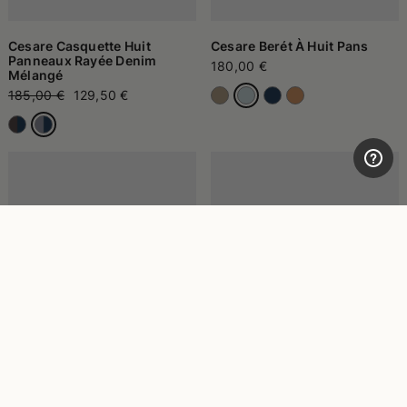
Cesare Casquette Huit
Cesare Berét À Huit Pans
Panneaux Rayée Denim
180,00 €
Mélangé
185,00 €
129,50 €
Cesare Casquette Huit
Vincenzo Béret Classique
Panneaux Rayée Denim
170,00 €
119,00 €
Mélangé