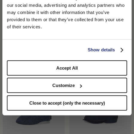
our social media, advertising and analytics partners who
may combine it with other information that you’ve
PLEASE CHOOSE YOUR COUNTRY
provided to them or that they’ve collected from your use
We detected that you are browsing from United States, do
of their services.
you like to switch to the correct store?
CONFIRM THE CHANGE
STAY HERE
Show details
Parigi Béret Bec De Canard
Parigi Béret Bec De Canard
Chevron
Chevron
185,00 €
129,50 €
185,00 €
129,50 €
Accept All
Customize
Close to accept (only the necessary)