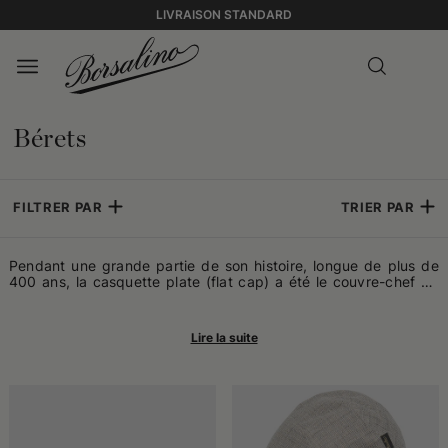
LIVRAISON STANDARD
Bérets
FILTRER PAR
TRIER PAR
Pendant une grande partie de son histoire, longue de plus de
400 ans, la casquette plate (flat cap) a été le couvre-chef de
la classe ouvrière britannique, qui l'arborait comme un symbole
des valeurs anciennes de la civilisation urbaine anglaise. Au
cours du XIXe siècle, elle s'est émancipée de sa nature de
casquette des classes populaires pour être adoptée par les
gentlemen anglais de la campagne lors de leurs parties de
chasse. Une nouvelle évolution s'est produite avec l'essor du
golf à la fin du siècle : la casquette plate, très polyvalente, est
devenue le symbole d'élégance des adeptes de ce sport,
inspirés par le très élégant Édouard VIII, duc de Windsor. Aux
États-Unis, la casquette plate a été introduite par les