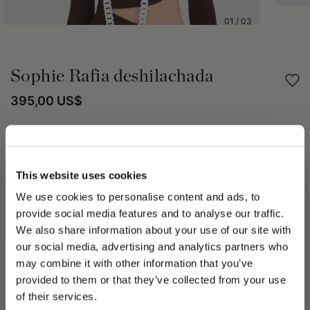
01
/
03
Sophie Rafia deshilachada
395,00 US$
Compartir
This website uses cookies
DETALLES DEL PRODUCTO
We use cookies to personalise content and ads, to
El sombrero Sophie expresa la esencia de la feminidad y la
provide social media features and to analyse our traffic.
sofisticación. El tejido fino y deshilachado de la rafia otorga al
We also share information about your use of our site with
sombrero una ligera elegancia. La cinta, adornada con un
our social media, advertising and analytics partners who
bordado «LOVE» de 1,5 cm, añade un toque romántico y
distintivo. La cadena extraíble ofrece la posibilidad de
may combine it with other information that you’ve
PLEASE CHOOSE YOUR COUNTRY
personalizar tu look, añadiendo un toque de glamour. El ala
provided to them or that they’ve collected from your use
libre deshilachada de unos 13-15 cm completa el perfil de este
We detected that you are browsing from United States, do
of their services.
modelo.
you like to switch to the correct store?