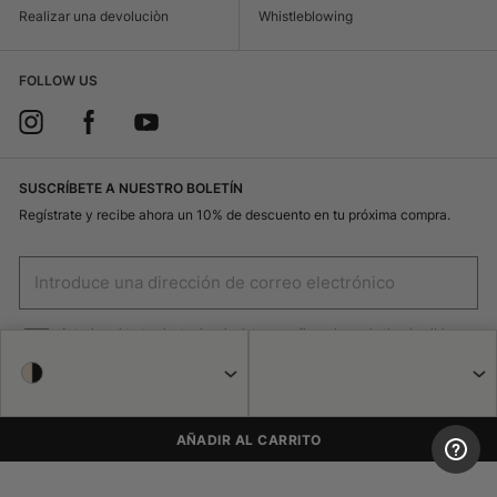
Realizar una devoluciòn
Whistleblowing
FOLLOW US
SUSCRÍBETE A NUESTRO BOLETÍN
Regístrate y recibe ahora un 10% de descuento en tu próxima compra.
Autorizo el tratamiento de mis datos con fines de marketing (recibir
newsletters, novedades, promociones) por parte de Borsalino
REGISTRO
AÑADIR AL CARRITO
© 2026 Haeres Equita srl Corso Garibaldi 122 15048 Valenza
(Alessandria), CIF 02471250064