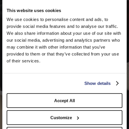
This website uses cookies
We use cookies to personalise content and ads, to
provide social media features and to analyse our traffic.
We also share information about your use of our site with
our social media, advertising and analytics partners who
may combine it with other information that you’ve
PLEASE CHOOSE YOUR COUNTRY
provided to them or that they’ve collected from your use
We detected that you are browsing from United States, do
of their services.
you like to switch to the correct store?
CONFIRM THE CHANGE
STAY HERE
Show details
Accept All
Customize