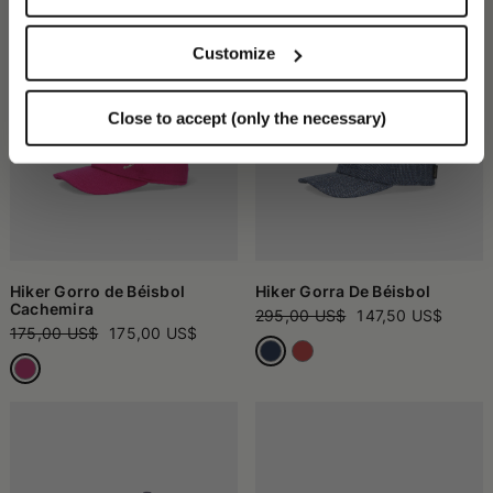
Customize
Close to accept (only the necessary)
Hiker Gorro de Béisbol
Hiker Gorra De Béisbol
Cachemira
295,00 US$
147,50 US$
175,00 US$
175,00 US$