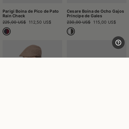
Parigi Boina de Pico de Pato
Cesare Boina de Ocho Gajos
Rain Check
Príncipe de Gales
225,00 US$
112,50 US$
230,00 US$
115,00 US$
Parigi Gorra De Visera Plana
Morgan Bucket de Lana
255,00 US$
127,50 US$
250,00 US$