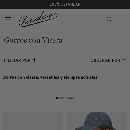
ENVÍO ESTÁNDAR
Gorros con Visera
FILTRAR POR
ORDENAR POR
Gorras con visera: versátiles y siempre actuales
Las gorras con visera son un accesorio transversal, reconocible e
increíblemente práctico, capaz de adaptarse con naturalidad a
gustos, estilos y hábitos muy distintos. Ya sea como gesto
habitual antes de salir o como elección pensada para completar
un look, estos sombreros representan un punto de encuentro
entre funcionalidad y personalidad. No pertenecen a una sola
generación ni a un único contexto: son perfectos tanto para días
activos como para momentos más relajados, en la ciudad o al aire