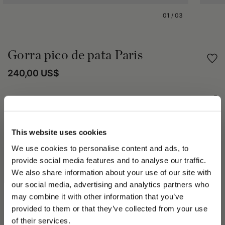
01
/
03
Gorra pico de pata Paris
240,00 US$
Compartir
DETALLES DEL PRODUCTO
This website uses cookies
We use cookies to personalise content and ads, to
La boina Parigi es fácil de llevar en la temporada primavera-
verano 2023. Disponible en varios modelos y tejidos. Tiene una
provide social media features and to analyse our traffic.
visera cosida, un logotipo incorporado y forro Oxford. La
We also share information about your use of our site with
colección primavera-verano 2023 habla de la belleza
our social media, advertising and analytics partners who
transformadora de la Madre Naturaleza, y los elementos Agua
may combine it with other information that you’ve
y Aire son temas importantes para la colección. La colección
PLEASE CHOOSE YOUR COUNTRY
provided to them or that they’ve collected from your use
Street para todos los géneros es una miríada de vaqueros
We detected that you are browsing from United States, do
of their services.
deshilachados en múltiples tonos, logotipos en todas las