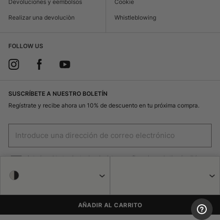
Devoluciones y eembolsos
Cookie
Realizar una devoluciòn
Whistleblowing
FOLLOW US
SUSCRÍBETE A NUESTRO BOLETÍN
Regístrate y recibe ahora un 10% de descuento en tu próxima compra.
Autorizo el tratamiento de mis datos con fines de marketing (recibir
newsletters, novedades, promociones) por parte de Borsalino
REGISTRO
AÑADIR AL CARRITO
© 2026 Haeres Equita srl Corso Garibaldi 122 15048 Valenza
(Alessandria), CIF 02471250064