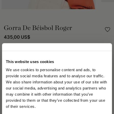
01
/
03
Gorra De Béisbol Roger
435,00 US$
Compartir
This website uses cookies
DETALLES DEL PRODUCTO
We use cookies to personalise content and ads, to
El gorro de béisbol Roger está hecho de tejido de cashmere,
provide social media features and to analyse our traffic.
conocido por su suavidad, ligereza y aislamiento térmico. El
We also share information about your use of our site with
logo está impreso en letras cursivas con foil plateado, una
our social media, advertising and analytics partners who
técnica especial de impresión que le confiere un efecto
may combine it with other information that you’ve
PLEASE CHOOSE YOUR COUNTRY
provided to them or that they’ve collected from your use
We detected that you are browsing from United States, do
of their services.
El sombrero viene acompañado de su exclusivo embalaje,
you like to switch to the correct store?