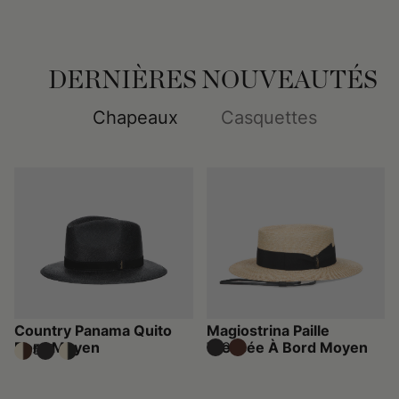
DERNIÈRES NOUVEAUTÉS
Chapeaux
Casquettes
Country Panama Quito
Magiostrina Paille
Bord Moyen
Tressée À Bord Moyen
310 €
295 €