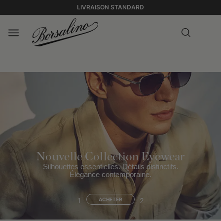
LIVRAISON STANDARD
Nouvelle Collection Eyewear
Silhouettes essentielles. Détails distinctifs.
Élégance contemporaine.
1
ACHETER
2