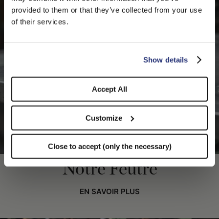
PLEASE CHOOSE YOUR COUNTRY
provided to them or that they’ve collected from your use
We detected that you are browsing from United States, do
of their services.
you like to switch to the correct store?
CONFIRM THE CHANGE
STAY HERE
Show details
Accept All
Customize
Close to accept (only the necessary)
Notre Feutre
EN SAVOIR PLUS