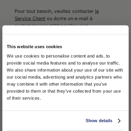
Pour tout besoin, veuillez contacter
le
Service Client
ou écrire un e-mail à
customersupport@borsalino.com
.
This website uses cookies
Conformément à l'art. 59 du Code de la
We use cookies to personalise content and ads, to
Consommation (Décret législatif n° 206/2005
provide social media features and to analyse our traffic.
et modifications successives), le droit de
We also share information about your use of our site with
rétractation est exclu pour les biens scellés
our social media, advertising and analytics partners who
qui ne se prêtent pas à être retournés pour
may combine it with other information that you’ve
PLEASE CHOOSE YOUR COUNTRY
provided to them or that they’ve collected from your use
des raisons d'hygiène ou liées à la protection
We detected that you are browsing from United States, do
of their services.
de la santé et qui ont été ouverts après la
you like to switch to the correct store?
livraison. Par conséquent, pour les motifs
susmentionnés, notamment d'ordre
CONFIRM THE CHANGE
STAY HERE
hygiénique et sanitaire, il n'est pas possible
Show details
d'exercer le droit de rétractation sur les