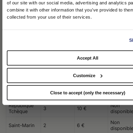
of our site with our social media, advertising and analytics 
Nouvelle-
Non
combine it with other information that you’ve provided to them
8
32 $
PLEASE CHOOSE YOUR COUNTRY
Zélande
disponibl
collected from your use of their services.
We detected that you are browsing from United States, do you l
Non
switch to the correct store?
Pays-Bas
3
10 €
disponibl
S
Non
CONFIRM THE CHANGE
STAY HERE
Pologne
4
10 €
disponibl
Accept All
Non
Portugal
6
10 €
disponibl
Customize
Qatar
5
63 $
3
Royaume-
Non
4
9 £
Close to accept (only the necessary)
Uni
disponibl
République
Non
3
10 €
Tchèque
disponibl
Non
Saint-Marin
2
6 €
disponibl