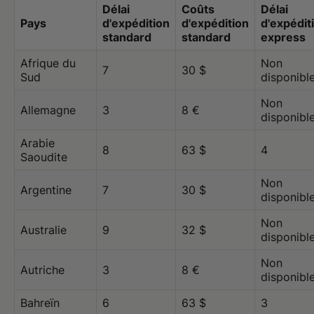
Délai
Coûts
Délai
Pays
d'expédition
d'expédition
d'expédit
standard
standard
express
Afrique du
Non
7
30 $
Sud
disponibl
Non
Allemagne
3
8 €
disponibl
Arabie
8
63 $
4
Saoudite
Non
Argentine
7
30 $
disponibl
Non
Australie
9
32 $
disponibl
Non
Autriche
3
8 €
disponibl
Bahreïn
6
63 $
3