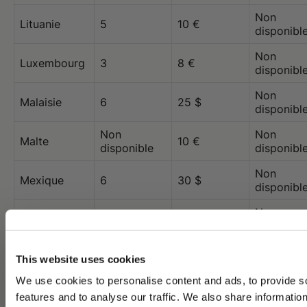
Non
Lituanie
5
10 €
disponibl
Non
Luxembourg
3
8 €
disponibl
Non
Malaisie
6
25 $
disponibl
Non
Non
Malte
10 €
disponible
disponibl
Non
Mexique
6
30 $
disponibl
Non
Monaco
3
8 €
disponibl
Non
Monténégro
5
10 €
This website uses cookies
disponibl
We use cookies to personalise content and ads, to provide s
Non
Norvège
6
10 €
features and to analyse our traffic. We also share informatio
disponibl