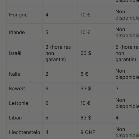
disponibl
Non
Hongrie
4
10 €
disponibl
Non
Irlande
5
10 €
disponibl
3 (horaires
5 (horaire
Israël
non
63 $
non
garantis)
garantis)
Non
Italie
2
6 €
disponibl
Koweït
6
63 $
3
Non
Lettonie
6
10 €
disponibl
Liban
5
63 $
4
Non
Liechtenstein
4
9 CHF
disponibl