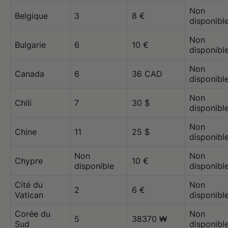
Non
Belgique
3
8 €
disponibl
Non
Bulgarie
6
10 €
disponibl
Non
Canada
6
36 CAD
disponibl
Non
Chili
7
30 $
disponibl
Non
Chine
11
25 $
disponibl
Non
Non
Chypre
10 €
disponible
disponibl
Cité du
Non
2
6 €
Vatican
disponibl
Corée du
Non
5
38370 ₩
Sud
disponibl