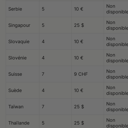
Non
Serbie
5
10 €
disponibl
Non
Singapour
5
25 $
disponibl
Non
Slovaquie
4
10 €
disponibl
Non
Slovénie
4
10 €
disponibl
Non
Suisse
7
9 CHF
disponibl
Non
Suède
4
10 €
disponibl
Non
Taïwan
7
25 $
disponibl
Non
Thaïlande
5
25 $
disponibl