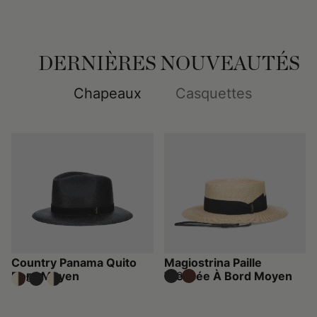
DERNIÈRES NOUVEAUTÉS
Chapeaux
Casquettes
Country Panama Quito
Magiostrina Paille
Bord Moyen
Tressée À Bord Moyen
310 €
295 €