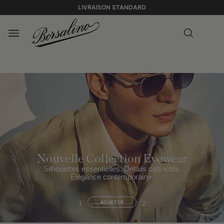
LIVRAISON STANDARD
Nouvelle Collection Eyewear
Silhouettes essentielles. Détails distinctifs.
Élégance contemporaine.
1
ACHETER
2