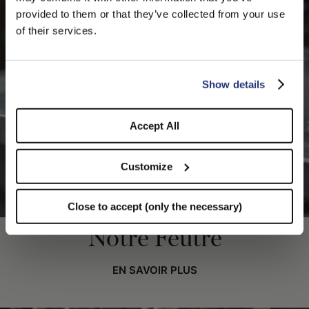
PLEASE CHOOSE YOUR COUNTRY
provided to them or that they’ve collected from your use
We detected that you are browsing from United States, do
of their services.
you like to switch to the correct store?
CONFIRM THE CHANGE
STAY HERE
Show details
Accept All
Customize
Close to accept (only the necessary)
Notre Feutre
EN SAVOIR PLUS