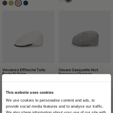
Vincenzo Effiloché Toile
Cesare Casquette Huit
Brute Et Daim
Panneaux Chevron
230,00 €
161,00 €
200,00 €
140,00 €
This website uses cookies
ABONNEZ-VOUS À NOTRE LETTRE
We use cookies to personalise content and ads, to
D'INFORMATION
provide social media features and to analyse our traffic.
Inscrivez-vous et recevez immédiatement une
We also share information about your use of our site with