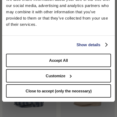
remise de 10% sur votre prochain achat.
our social media, advertising and analytics partners who
may combine it with other information that you’ve
PLEASE CHOOSE YOUR COUNTRY
provided to them or that they’ve collected from your use
We detected that you are browsing from United States, do
of their services.
J'autorise le traitement de mes données à des fins de
you like to switch to the correct store?
marketing (réception de newsletters, nouveautés,
promotions) par Borsalino
Parigi Béret Bec De Canard
Parigi Béret Bec De Canard
CONFIRM THE CHANGE
STAY HERE
Show details
Rayé Craie Mouliné
Plat
INSCRIVEZ-VOUS
175,00 €
122,50 €
175,00 €
122,50 €
Accept All
Customize
Close to accept (only the necessary)