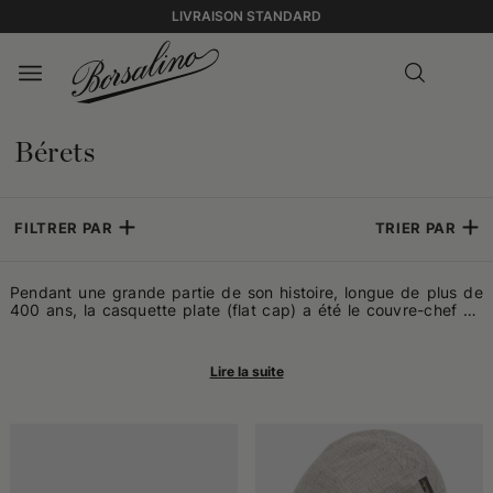
LIVRAISON STANDARD
Bérets
FILTRER PAR
TRIER PAR
Pendant une grande partie de son histoire, longue de plus de
400 ans, la casquette plate (flat cap) a été le couvre-chef de
la classe ouvrière britannique, qui l'arborait comme un symbole
des valeurs anciennes de la civilisation urbaine anglaise. Au
cours du XIXe siècle, elle s'est émancipée de sa nature de
casquette des classes populaires pour être adoptée par les
gentlemen anglais de la campagne lors de leurs parties de
chasse. Une nouvelle évolution s'est produite avec l'essor du
golf à la fin du siècle : la casquette plate, très polyvalente, est
devenue le symbole d'élégance des adeptes de ce sport,
inspirés par le très élégant Édouard VIII, duc de Windsor. Aux
États-Unis, la casquette plate a été introduite par les