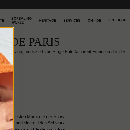
BORSALINO
BOUTIQUE
TE
HERITAGE
SERVICES
CH - DE
WORLD
O DE PARIS
en: Chicago, produziert von Stage Entertainment France und in der
der berühmtesten Momente der Show
en Krempe und einem tiefen Schwarz –
iert. Mit Musik und Texten von John