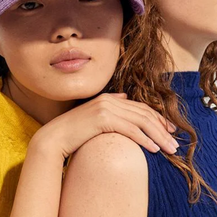
ie, die sich vom unverwechselbaren kreativen Universum Bob Fosses 
Gleichgewichts zwischen Eleganz, Ironie und Rhythmus. Die Präsenz
s Stücks und schafft einen natürlichen Dialog zwischen Mode und Da
estik und dem handwerklichen Savoir-faire, das die Marke seit 1857
cht nur die Tradition der Maison, sondern auch ihre Fähigkeit, aktiv Te
rgie, die Kreativität und Heritage verbindet und eine faszinierende
Unterhaltung hervorbringt.
PLEASE CHOOSE YOUR COUNTRY