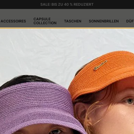
SALE: BIS ZU 40 % REDUZIERT
CAPSULE
ACCESSOIRES
TASCHEN
SONNENBRILLEN
DÜF
COLLECTION
AL CHICAGO IM CASIN
eines der ikonischsten Musicals der Theatergeschichte bekanntzugeb
Saison 2025 im Casino de Paris auf der Bühne.
erwartete Produktion hat Borsalino die Hüte entworfen, die einen 
. Im Mittelpunkt steht das Modell Alexander, geprägt von einer breit
rklicher Exzellenz und des Stils, der unsere Maison seit jeher defin