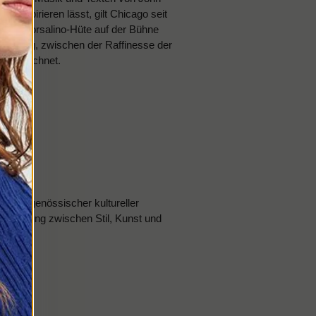
inspirieren lässt, gilt Chicago seit
 der Borsalino-Hüte auf der Bühne
rbietung, zwischen der Raffinesse der
 auszeichnet.
il zeitgenössischer kultureller
 Begegnung zwischen Stil, Kunst und