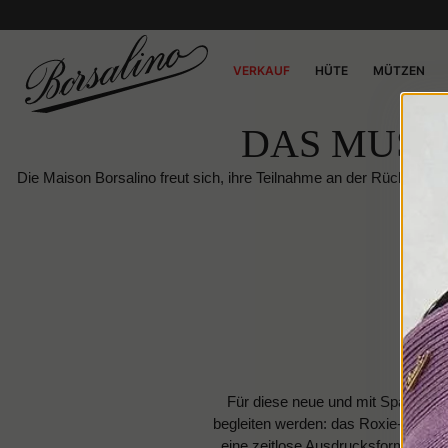
VERKAUF
HÜTE
MÜTZEN
DAS MUSIC
Die Maison Borsalino freut sich, ihre Teilnahme an der Rückkehr 
Für diese neue und mit Spannung 
begleiten werden: das Roxie-Ballett
eine zeitlose Ausdrucksform handwe