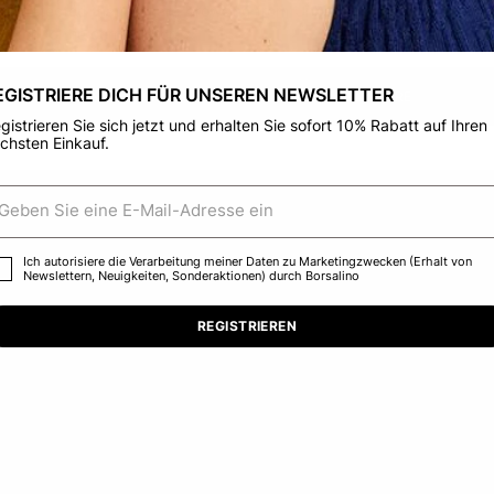
nder
We detected that you are browsing from United States, do you like t
switch to the correct store?
EGISTRIERE DICH FÜR UNSEREN NEWSLETTER
CONFIRM THE CHANGE
STAY HERE
gistrieren Sie sich jetzt und erhalten Sie sofort 10% Rabatt auf Ihren
chsten Einkauf.
Ich autorisiere die Verarbeitung meiner Daten zu Marketingzwecken (Erhalt von
Newslettern, Neuigkeiten, Sonderaktionen) durch Borsalino
REGISTRIEREN
Mit Breiter Krempe