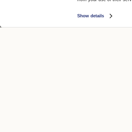
Show details
KUNDENSERVICE
RECHTLICH
Kontakt
Datenschutz
Boutique
Cookie
Zahlungsmethoden
Accessibility
Versandzeiten
Verkaufsbed
Rückgabe und Rückerstattung
Bedingungen 
Rucksendung veranlassen
Whistleblowi