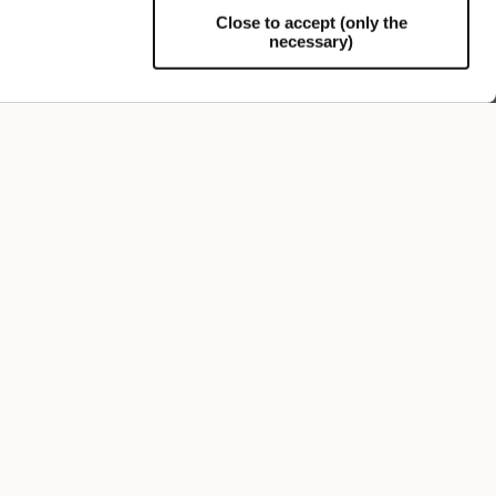
Close to accept (only the
necessary)
Unterstützung
FOLLOW US
REGISTRIERE DICH FÜR UNSEREN NEWSLETTER
Registrieren Sie sich jetzt und erhalten Sie sofort 10%
Rabatt auf Ihren nächsten Einkauf.
Ich autorisiere die Verarbeitung meiner Daten zu
Marketingzwecken (Erhalt von Newslettern,
Neuigkeiten, Sonderaktionen) durch Borsalino