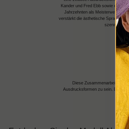
Kander und Fred Ebb sowie einer Reg
Jahrzehnten als Meisterwerk des 
verstärkt die ästhetische Sprache de
szenischen G
Diese Zusammenarbeit feiert ni
Ausdrucksformen zu sein. Eine Syne