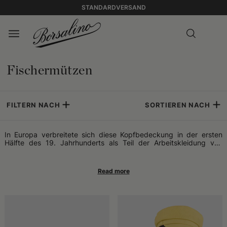
STANDARDVERSAND
Fischermützen
FILTERN NACH
SORTIEREN NACH
In Europa verbreitete sich diese Kopfbedeckung in der ersten
Hälfte des 19. Jahrhunderts als Teil der Arbeitskleidung von
Seeleuten und Hafenarbeitern. Im Laufe der Zeit jedoch ging sie
über ihre ursprüngliche Funktion hinaus und wurde in der zweiten
Hälfte des 20. Jahrhunderts von Musikern als besonders "cooles"
Accessoire wiederentdeckt. Gemeint ist die Matrosenmütze, auch
bekannt als Skipper-Mütze, griechische Fischer-Mütze,
Violinisten-Mütze oder bretonische Mütze.
Formell handelt es sich um eine Kopfbedeckung mit flacher,
weicher Krone und kleinem Schirm, die sich durch ihre
unstrukturierte Konstruktion von ähnlichen Modellen der Militär-