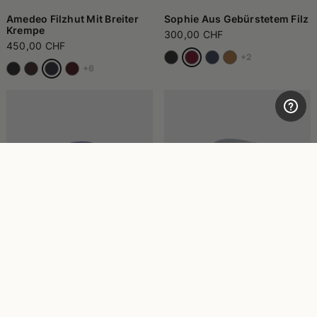
Amedeo Filzhut Mit Breiter
Sophie Aus Gebürstetem Filz
Krempe
300,00 CHF
450,00 CHF
+2
+6
Claudette Aus Gebürstetem
Federico Alessandria-
Filz
Filzhut, Rasiert, Gefüttert
300,00 CHF
360,00 CHF
+3