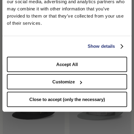
our social media, advertising and analytics partners who
may combine it with other information that you’ve
PLEASE CHOOSE YOUR COUNTRY
provided to them or that they’ve collected from your use
We detected that you are browsing from United States, do
of their services.
you like to switch to the correct store?
CONFIRM THE CHANGE
STAY HERE
Show details
Federico Anello Mit
Federico Anello Mit
Mittelbreiter Krempe
Mittelbreiter Krempe
450,00 CHF
450,00 CHF
Accept All
+5
+5
Customize
Close to accept (only the necessary)