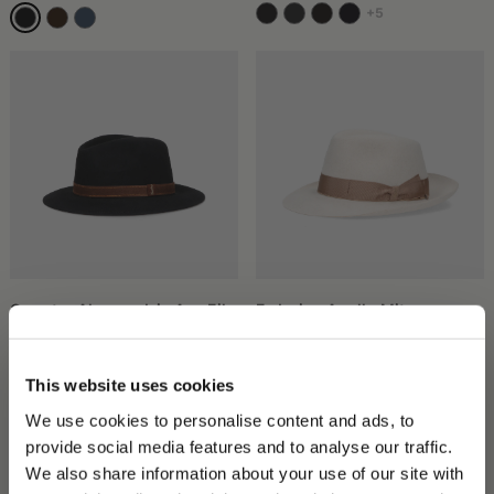
Produkt zu investieren, das Ästhetik, Funktionalität und eine
+5
lange handwerkliche Tradition vereint. Es handelt sich nicht nur
um ein Kleidungsstück, sondern um ein kleines Manifest
bewussten Stils. Das italienische Handwerk mit seiner
Aufmerksamkeit für natürliche Materialien, Schnitt und
Verarbeitung verleiht jedem Stück eine einzigartige Persönlichkeit
und eine Qualität, die bereits bei der ersten Berührung spürbar
ist.
In einer zunehmend standardisierten Welt bedeutet die Wahl
eines so bedeutungsvollen Accessoires, sich mit Diskretion
hervorzuheben und die Substanz – nicht den bloßen Schein – für
sich sprechen zu lassen.
Country Alessandria Aus Filz
Federico Anello Mit
Mittelbreiter Krempe
350,00 CHF
450,00 CHF
+5
This website uses cookies
We use cookies to personalise content and ads, to
provide social media features and to analyse our traffic.
We also share information about your use of our site with