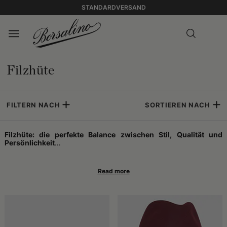
STANDARDVERSAND
Filzhüte
FILTERN NACH
SORTIEREN NACH
Filzhüte: die perfekte Balance zwischen Stil, Qualität und
Persönlichkeit
Filzhüte sind seit jeher ein Accessoire, das jedem Look Charakter
verleiht. Sie sind nicht nur ein ästhetisches Detail, sondern echte
Symbole persönlicher Identität, die eine Geschichte erzählen,
einen Stil vermitteln und eine Haltung ausdrücken können. Von
eleganten Anlässen bis hin zu lässigen Outfits passt sich Filz
mühelos an und bewahrt dabei jene Aura von Raffinesse, die ihn
so unverwechselbar macht.
In den letzten Jahren haben diese Hüte eine bemerkenswerte
Wiederentdeckung erlebt: Zahlreiche berühmte Persönlichkeiten
haben ikonische Silhouetten wie den Trilby oder Vintage-Modelle