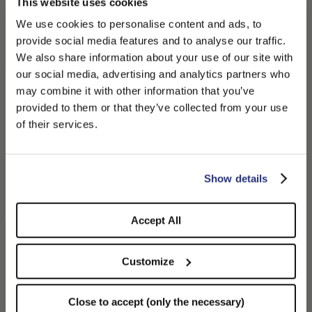
This website uses cookies
We use cookies to personalise content and ads, to
provide social media features and to analyse our traffic.
We also share information about your use of our site with
our social media, advertising and analytics partners who
may combine it with other information that you’ve
PLEASE CHOOSE YOUR COUNTRY
provided to them or that they’ve collected from your use
We detected that you are browsing from United States, do
of their services.
you like to switch to the correct store?
CONFIRM THE CHANGE
STAY HERE
Show details
Accept All
Carludovica Palmata
Customize
Alles beginnt mit dieser palmenähnlichen Pflanze namens
Da
Carludovica Palmata, die in den feuchten und hügeligen
Regionen Ecuadors in den Gebieten Montecristi und
e
Close to accept (only the necessary)
Jipijapa wächst. Aus ihren Ästen, die traditionell von der
aben