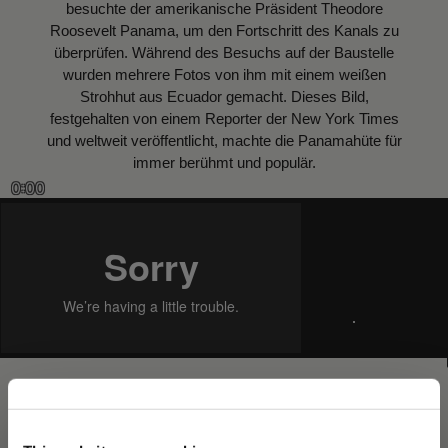
besuchte der amerikanische Präsident Theodore
Roosevelt Panama, um den Fortschritt des Kanals zu
überprüfen. Während des Besuchs auf der Baustelle
wurden mehrere Fotos von ihm mit einem weißen
Strohhut aus Ecuador gemacht. Dieses Bild,
festgehalten von einem Reporter der New York Times
und weltweit veröffentlicht, machte die Panamahüte für
immer berühmt und populär.
0:00