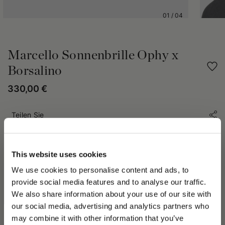
01
/
04
Marcello Sonnenbrille Ophy x
Borsalino
330,00 €
Teilen Sie
PRODUKTDETAILS
This website uses cookies
Das Modell Marcello überzeugt durch seine geometrische Form
We use cookies to personalise content and ads, to
und markantes Design. Aus Mazzucchelli-Acetat gefertigt, mit
provide social media features and to analyse our traffic.
entspiegelten Nylon-Gläsern, verbindet es Funktionalität mit
We also share information about your use of our site with
Stil. Die breite, ausgewogene Struktur verleiht dem Gesicht
our social media, advertising and analytics partners who
Charakter und unterstreicht einen modernen,
may combine it with other information that you’ve
PLEASE CHOOSE YOUR COUNTRY