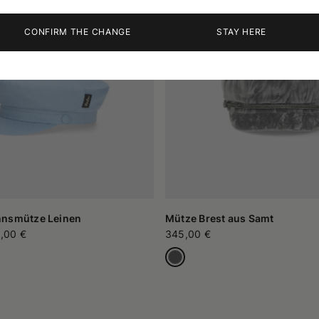
CONFIRM THE CHANGE
STAY HERE
nnsmütze Leinen
Mütze Brest aus Samt
,00 €
345,00 €