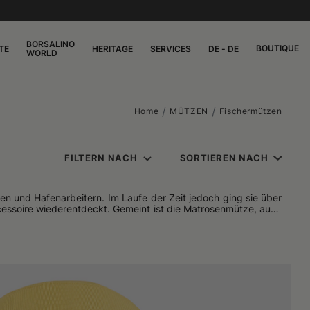
BORSALINO
BOUTIQUE
TE
HERITAGE
SERVICES
DE - DE
WORLD
Home
MÜTZEN
Fischermützen
FILTERN NACH
SORTIEREN NACH
ten und Hafenarbeitern. Im Laufe der Zeit jedoch ging sie über
cessoire wiederentdeckt. Gemeint ist die Matrosenmütze, auch
ierte Konstruktion von ähnlichen Modellen der Militär- oder
nd spannenden Geschichte sogar von Persönlichkeiten wie den
n wurde.
Krone und Schirm eingenähten Kordelband tragen. Legendär ist
trug.