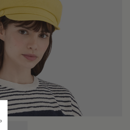
 und später von Kibbuz-Bauern in Israel übernommen. Auch im
en, sowie jene im Film *Anatevka* (*Der Fiedler auf dem Dach*,
iert vom Film *Der Wilde* (1953, Regie: László Benedek), in
r, die sie zur Unterbringung ihrer Dreadlocks nutzten. Ab den
ßen geschätzt wurde: Musiker wie John Lennon und Bob Dylan
gen Geschichte besitzt die Matrosenmütze einen einzigartigen
 die jeweils von den Kollektionen der Marke neu interpretiert
o