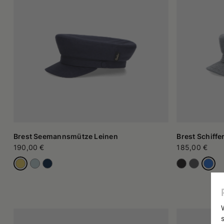
Eine schwarze Version dieser Mütze mit schmaler Krone und 
Kino ist sie präsent: unvergesslich sind die Modelle, die bri
1971, Regie: Norman Jewison).
In den 1950er-Jahren wurde die schwarze Leder-Variante die
dem Marlon Brando den Motorradfahrer Johnny Strabler verkör
Zur gleichen Zeit wurde eine gestrickte Variante bei in Groß
1970er-Jahren wurde die Matrosenmütze schließlich zu eine
trugen sie gelegentlich bei öffentlichen Auftritten und machten
Im Laufe der Jahrzehnte haben sich Trends verändert, doch i
Charme und kann jedes Outfit allein verändern. Borsalino bie
werden und einem der ikonischsten Kopfbedeckungen zusätzli
Brest Seemannsmütze Leinen
Brest Schiff
190,00 €
185,00 €