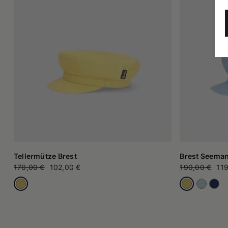
Tellermütze Brest
Brest Seema
170,00 €
102,00 €
190,00 €
119