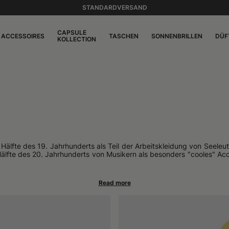
STANDARDVERSAND
CAPSULE
ACCESSOIRES
TASCHEN
SONNENBRILLEN
DÜF
KOLLECTION
Hälfte des 19. Jahrhunderts als Teil der Arbeitskleidung von Seeleu
Hälfte des 20. Jahrhunderts von Musikern als besonders "cooles" Ac
isten-Mütze oder bretonische Mütze.
 weicher Krone und kleinem Schirm, die sich durch ihre unstruktur
arianten dieses vielseitigen Hutes, der im Laufe seiner langen u
osef Stalin sowie vom chinesischen Präsidenten Mao Zedong getrage
chern in den Küstendörfern, die eine Version mit einem zwischen 
s Zorbas im Film *Alexis Sorbas* (1964, Regie: Michael Cacoyannis) 