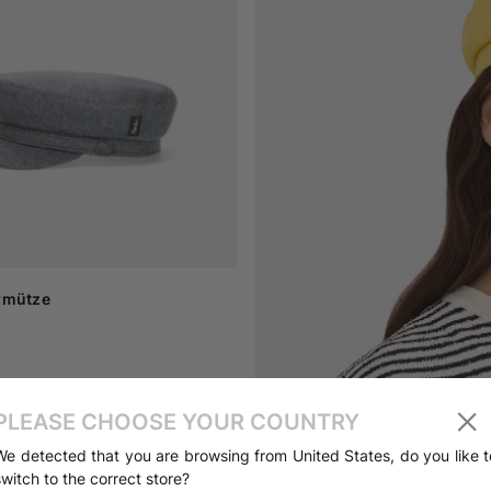
besticktem Band wurde im Russland des 19. Jahrhunderts getragen
tische Undercover-Agenten in *Die Kanonen von Navarone* (1961) trag
ser Mütze von Rocker- und Greaser-Subkulturen übernommen, inspir
pert. Diese Lederversion wird auch "Biker Cap" genannt.
britannien und den USA lebenden jamaikanischen Rastafarians populä
m Symbol der Gegenkultur, das von Männern und Frauen gleicherma
 sie zu einem Kultobjekt.
konische Stücke bleiben bestehen. Dank ihrer langen, vielschichti
tet zahlreiche Modelle für Frühling/Sommer sowie Herbst/Winter an,
chen Charakter verleihen.
ermütze
PLEASE CHOOSE YOUR COUNTRY
We detected that you are browsing from United States, do you like t
switch to the correct store?