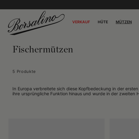
VERKAUF
HÜTE
MÜTZEN
Fischermützen
5 Produkte
In Europa verbreitete sich diese Kopfbedeckung in der ersten 
ihre ursprüngliche Funktion hinaus und wurde in der zweiten 
bekannt als Skipper-Mütze, griechische Fischer-Mütze, Violin
Formell handelt es sich um eine Kopfbedeckung mit flacher,
Polizeiuniformen unterscheidet. Es existieren zahlreiche V
bolschewistischen Führern Wladimir Lenin, Leo Trotzki und J
Wer Griechenland besucht hat, kennt diese Mütze von den Fis
auch das Modell, das der Schauspieler Anthony Quinn als Alexi