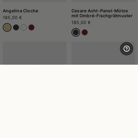
Angelina Cloche
Cesare Acht-Panel-Mütze
mit Ombré-Fischgrätmuster
185,00 €
185,00 €
Morgan Bucket Hat mit
Hiker Baseballmütze
Fischgrätmuster
200,00 €
140,00 €
215,00 €