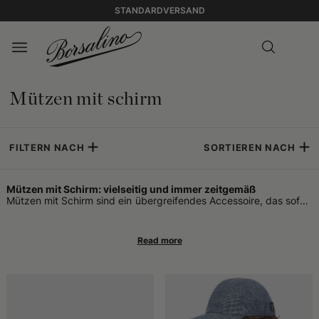
STANDARDVERSAND
Mützen mit schirm
FILTERN NACH
SORTIEREN NACH
Mützen mit Schirm: vielseitig und immer zeitgemäß
Mützen mit Schirm sind ein übergreifendes Accessoire, das sofort
erkennbar und äußerst praktisch ist und sich mühelos an sehr
unterschiedliche Geschmäcker, Stile und Gewohnheiten anpasst.
Ob als alltägliche Gewohnheit vor dem Verlassen des Hauses
oder als bewusste Wahl zur Ergänzung eines Looks – diese
Kopfbedeckungen stehen für den Schnittpunkt von Funktionalität
und Persönlichkeit. Sie gehören keiner bestimmten Generation
und keinem festen Kontext an: Sie eignen sich sowohl für aktive
Tage als auch für entspannte Momente, in der Stadt ebenso wie
im Freien.