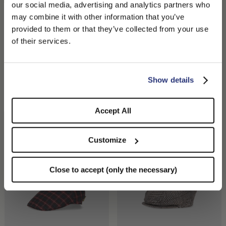
our social media, advertising and analytics partners who
may combine it with other information that you’ve
PLEASE CHOOSE YOUR COUNTRY
provided to them or that they’ve collected from your use
We detected that you are browsing from United States, do
of their services.
you like to switch to the correct store?
CONFIRM THE CHANGE
STAY HERE
Show details
Piero Baseballkappe mit
Cesare 8-Panel-
Regimental-Streifen
Schiebermütze
180,00 €
170,00 €
119,00 €
Accept All
Customize
Close to accept (only the necessary)