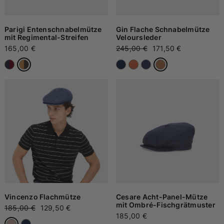
schützen, begleiten und den Alltag auf dezente Weise ergänzen.
Diese Vielseitigkeit macht sie zu einem festen Bestandteil der
Alltagsgarderobe, immer einsatzbereit, Saison für Saison. Die
große Modellvielfalt ermöglicht es jedem, die Version zu finden,
Parigi Entenschnabelmütze
Gin Flache Schnabelmütze
die am besten zur eigenen Vorstellung von Komfort und Stil passt,
mit Regimental-Streifen
Veloursleder
ohne Kompromisse eingehen zu müssen.
165,00 €
245,00 €
171,50 €
Vincenzo Flachmütze
Cesare Acht-Panel-Mütze
mit Ombré-Fischgrätmuster
185,00 €
129,50 €
185,00 €