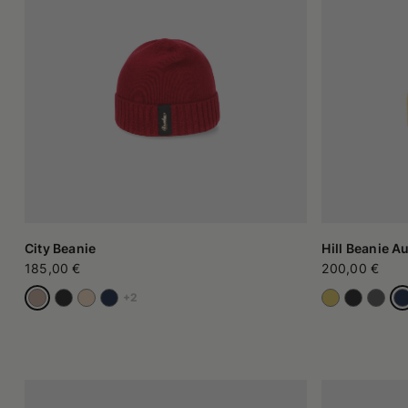
distintivo, scegliendo colori e forme che rispecchiano il propri
Comfort e praticità in ogni stagione
Molti indumenti in maglia, compresi i beanie e le cuffie, non so
un tocco confortevole e morbido. Per chi apprezza la semplicit
soluzioni più curate.
Cuffie e beanie: una scelta per tutti
Che si tratti di copricapi caldi per l'inverno o di soluzioni più 
beanie spesso si distingue per la linea più aderente e contempo
adattano alle esigenze di chi cerca praticità, personalità e un p
City Beanie
Hill Beanie A
185,00 €
200,00 €
+2