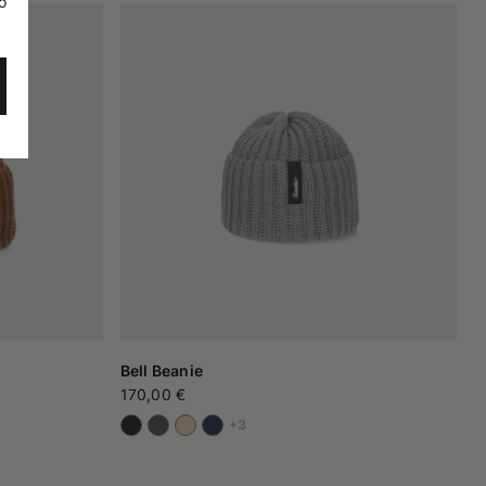
o
Bell Beanie
170,00 €
+3