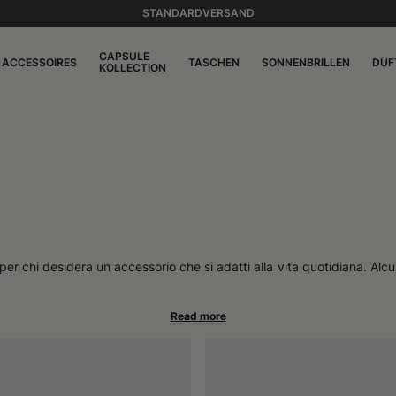
STANDARDVERSAND
CAPSULE
ACCESSOIRES
TASCHEN
SONNENBRILLEN
DÜF
KOLLECTION
er chi desidera un accessorio che si adatti alla vita quotidiana. Alcun
hiedono un tocco di sobrietà. Questo tipo di copricapo in maglia può e
uro nei copricapi di lana. I modelli pensati per le stagioni più fredde
no berretti dal design semplice o dai colori neutri, ma non mancano pr
nandosi senza difficoltà con giacche leggere o cappotti più strutturati
bienti naturali. A prescindere dall'occasione, questi copricapi si rive