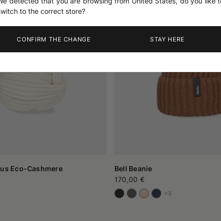
We detected that you are browsing from United States, do you like t
switch to the correct store?
CONFIRM THE CHANGE
STAY HERE
 aus Eco-Cashmere
Bell Beanie
170,00 €
+3