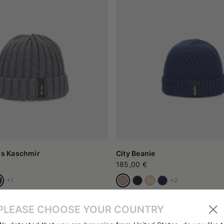
us Kaschmir
City Beanie
185,00 €
+1
+2
PLEASE CHOOSE YOUR COUNTRY