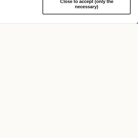
Close to accept (only the
necessary)
Unterstützung
FOLLOW US
REGISTRIERE DICH FÜR UNSEREN NEWSLETTER
Registrieren Sie sich jetzt und erhalten Sie sofort 10%
Rabatt auf Ihren nächsten Einkauf.