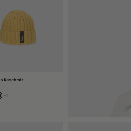
o gusto.
no vincolati al solo periodo invernale. Versioni più leggere possono ess
à, scegliere un modello essenziale permette di avere un accessorio fa
versatili per le mezze stagioni, inserire un berretto nel proprio guarda
ranea, mentre i berretti tradizionali possono offrire vestibilità ampi
izzico di creatività nella scelta del proprio look.
us Kaschmir
+1