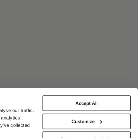
Accept All
yse our traffic.
 analytics
Customize
y’ve collected