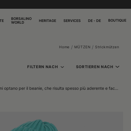
BORSALINO
BOUTIQUE
TE
HERITAGE
SERVICES
DE - DE
WORLD
Home
MÜTZEN
Strickmützen
FILTERN NACH
SORTIEREN NACH
i optano per il beanie, che risulta spesso più aderente e facile
ssere indossato in qualsiasi momento dell'anno, senza vincolarsi
 trattengono il calore in modo efficace, aiutando a mantenere la
oposte più vivaci, perfette per chi vuole aggiungere un tocco di
. Alcuni li indossano con abiti informali, altri li sfruttano per
lano utili per tenere al caldo, ma anche per esprimere un tratto