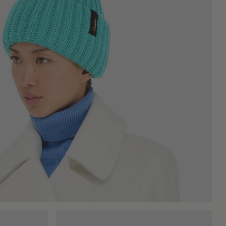
ere utilizzate tutto l'anno, grazie alla loro capacità di offrire
cile da abbinare a diversi outfit, da quelli più rilassati alle
roba può diventare un modo di arricchire le opzioni disponibili. Il
e o particolari più ricercati. In ogni caso, questi accessori si