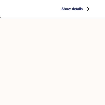
Show details
KUNDENSERVICE
RECHTLICH
Kontakt
Datenschutz
Boutique
Cookie
Zahlungsmethoden
Accessibility
Versandzeiten
Verkaufsbed
Rückgabe und Rückerstattung
Bedingungen 
Rucksendung veranlassen
Whistleblowi