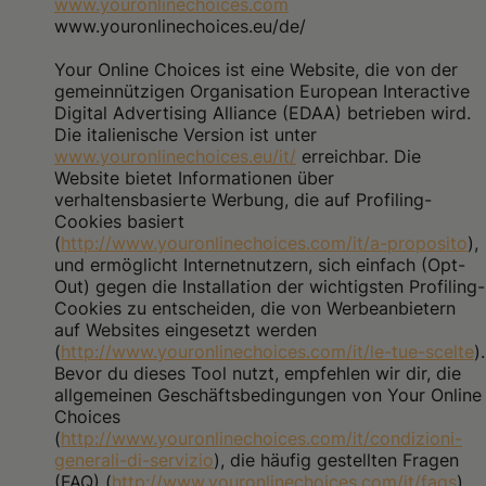
www.youronlinechoices.com
www.youronlinechoices.eu/de/
Your Online Choices ist eine Website, die von der
gemeinnützigen Organisation European Interactive
Digital Advertising Alliance (EDAA) betrieben wird.
Die italienische Version ist unter
www.youronlinechoices.eu/it/
erreichbar. Die
Website bietet Informationen über
verhaltensbasierte Werbung, die auf Profiling-
Cookies basiert
(
http://www.youronlinechoices.com/it/a-proposito
),
und ermöglicht Internetnutzern, sich einfach (Opt-
Out) gegen die Installation der wichtigsten Profiling-
Cookies zu entscheiden, die von Werbeanbietern
auf Websites eingesetzt werden
(
http://www.youronlinechoices.com/it/le-tue-scelte
).
Bevor du dieses Tool nutzt, empfehlen wir dir, die
allgemeinen Geschäftsbedingungen von Your Online
Choices
(
http://www.youronlinechoices.com/it/condizioni-
generali-di-servizio
), die häufig gestellten Fragen
(FAQ) (
http://www.youronlinechoices.com/it/faqs
)