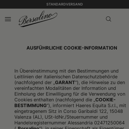
STANDARDVERSAND
AUSFÜHRLICHE COOKIE-INFORMATION
In Übereinstimmung mit den Bestimmungen und
Leitlinien der italienischen Datenschutzbehörde
(nachfolgend der „
GARANT
“), die Hinweise zu den
vereinfachten Modalitäten der Information und
Einholung der Einwilligung für die Verwendung von
Cookies enthalten (nachfolgend die „
COOKIE-
BESTIMMUNG
“), informiert Haeres Equita S.r.l., mit
eingetragenem Sitz in Corso Garibaldi 122, 15048
Valenza (AL), USt-IdNr./Steuernummer und
Handelsregisternummer Alessandria 02471250064
(„
Borsalino
“), in seiner Eigenschaft als Eigentümer