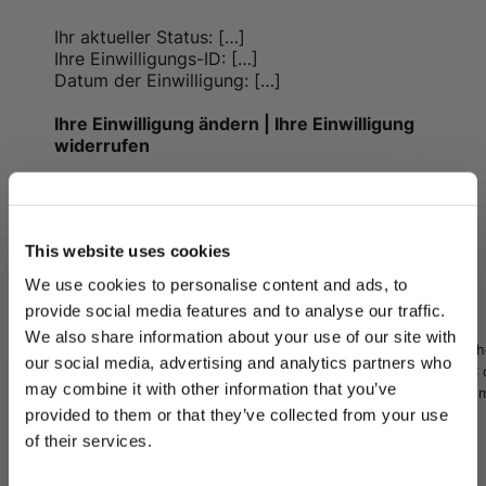
Ihr aktueller Status: […]
Ihre Einwilligungs-ID: […]
Datum der Einwilligung: […]
Ihre Einwilligung ändern | Ihre Einwilligung
widerrufen
Cookie-Erklärung zuletzt aktualisiert am
[…]
durch
Cookiebot:
This website uses cookies
We use cookies to personalise content and ads, to
provide social media features and to analyse our traffic.
Name des
Typologie
Zweck
Erhobene
Dauer
We also share information about your use of our site with
Cookies
(Analytics,
Daten
(Speic
our social media, advertising and analytics partners who
Navigation,
auf PC 
may combine it with other information that you’ve
Profiling
mobile
PLEASE CHOOSE YOUR COUNTRY
provided to them or that they’ve collected from your use
usw.)
Gerät)
We detected that you are browsing from United States, do
of their services.
you like to switch to the correct store?