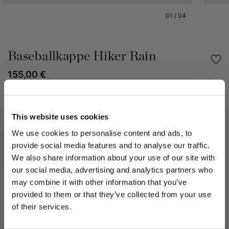
01
/
04
Baseballkappe Hiker Rain
155,00 €
Teilen Sie
This website uses cookies
PRODUKTDETAILS
We use cookies to personalise content and ads, to
provide social media features and to analyse our traffic.
Die Baseballkappe Hiker Rain ist gefüttert und wattiert. Die
We also share information about your use of our site with
Baseballkappe Hiker Rain besteht aus 100 % Polyester und
our social media, advertising and analytics partners who
verfügt über einen verstellbaren Riemen auf der Rückseite und
may combine it with other information that you’ve
einen seitlichen Logo-Patch. Dieses Unisex-Modell ist ein
PLEASE CHOOSE YOUR COUNTRY
unverzichtbares Accessoire für den Herbst und Winter.
provided to them or that they’ve collected from your use
We detected that you are browsing from United States, do
Kombinieren Sie Ihre Baseballkappe Hiker Rain in diesem
of their services.
you like to switch to the correct store?
Herbst/Winter für einen entspannten Look mit einer Cargohose
und einer Strickjacke.