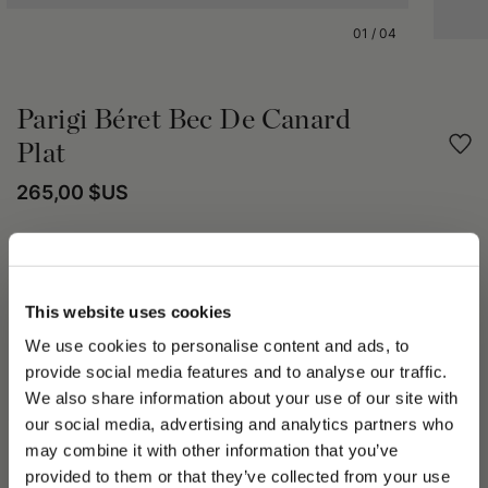
01
/
04
Parigi Béret Bec De Canard
Plat
265,00 $US
Partager
This website uses cookies
DÉTAILS DU PRODUIT
We use cookies to personalise content and ads, to
La casquette Parigi est un modèle classique à bec de canard,
provide social media features and to analyse our traffic.
caractérisé par une silhouette intemporelle, élégante et
We also share information about your use of our site with
enveloppante. Proposée exclusivement dans une gamme de
our social media, advertising and analytics partners who
tissus soigneusement sélectionnés, elle est doublée à l’intérieur
en tissu Oxford pour garantir confort et respirabilité.
may combine it with other information that you’ve
PLEASE CHOOSE YOUR COUNTRY
Conçue avec une visière cousue, elle assure solidité et un
provided to them or that they’ve collected from your use