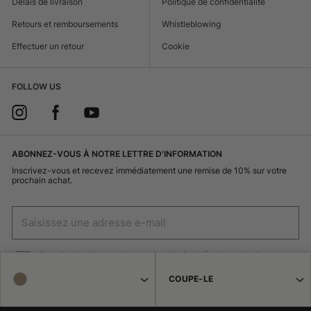
Delais de livraison
Politique de confidentialité
Retours et remboursements
Whistleblowing
Effectuer un retour
Cookie
FOLLOW US
ABONNEZ-VOUS À NOTRE LETTRE D'INFORMATION
Inscrivez-vous et recevez immédiatement une remise de 10% sur votre
prochain achat.
J'autorise le traitement de mes données à des fins de marketing
(réception de newsletters, nouveautés, promotions) par Borsalino
COUPE-LE
INSCRIVEZ-VOUS