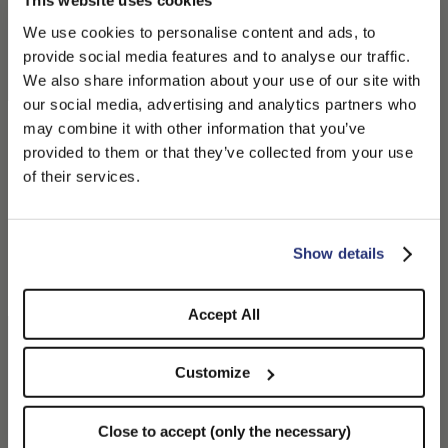
This website uses cookies
Morgan Rain Bucket
Parigi Béret Bec De Canard
Imperméable
Chevron
We use cookies to personalise content and ads, to
250,00 $US
125,00 $US
275,00 $US
137,50 $US
provide social media features and to analyse our traffic.
We also share information about your use of our site with
our social media, advertising and analytics partners who
may combine it with other information that you’ve
PLEASE CHOOSE YOUR COUNTRY
provided to them or that they’ve collected from your use
We detected that you are browsing from United States, do
of their services.
you like to switch to the correct store?
CONFIRM THE CHANGE
STAY HERE
Show details
Accept All
Parigi Béret Bec De Canard
Parigi Béret Bec De Canard
Chevron
Chevron
Customize
275,00 $US
137,50 $US
275,00 $US
137,50 $US
Close to accept (only the necessary)