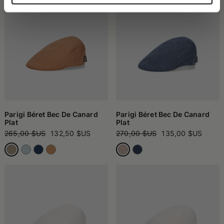
Parigi Béret Bec De Canard
Parigi Béret Bec De Canard
Plat
Plat
265,00 $US
132,50 $US
270,00 $US
135,00 $US