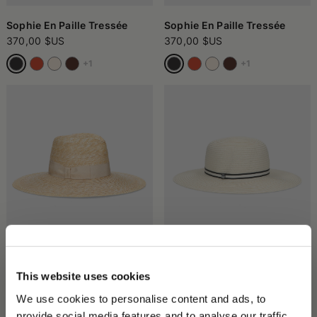
Sophie En Paille Tressée
Sophie En Paille Tressée
370,00 $US
370,00 $US
+1
+1
Sophie En Paille Tressée
Giselle En Papier Tressé
370,00 $US
305,00 $US
This website uses cookies
+1
+1
We use cookies to personalise content and ads, to
provide social media features and to analyse our traffic.