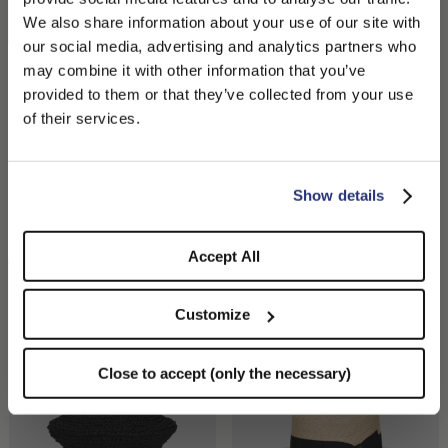
We also share information about your use of our site with
our social media, advertising and analytics partners who
may combine it with other information that you’ve
PLEASE CHOOSE YOUR COUNTRY
provided to them or that they’ve collected from your use
We detected that you are browsing from United States, do
of their services.
you like to switch to the correct store?
CONFIRM THE CHANGE
STAY HERE
Show details
Sophie En Paille Tressée
Amedeo Panama Fin Bord
Large
370,00 $US
Accept All
555,00 $US
+1
Customize
Close to accept (only the necessary)