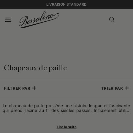
LIVRAISON STANDARD
Chapeaux de paille
FILTRER PAR
TRIER PAR
Le chapeau de paille possède une histoire longue et fascinante
qui prend racine au fil des siècles passés. Initialement utilisé
par les populations rurales pour se protéger du soleil et des
intempéries lors du travail dans les champs, il est devenu une
icône de style ed de praticité. Le travail de la paille pour
confectionner des chapeaux a des origines anciennes, mais