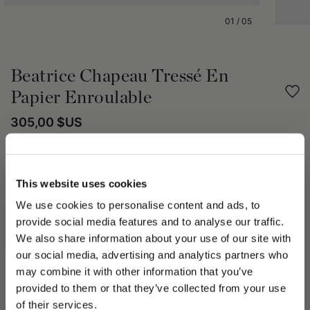
01
/
05
Beatrice Chapeau Tressé En
Papier Enroulable
305,00 $US
Partager
This website uses cookies
DÉTAILS DU PRODUIT
We use cookies to personalise content and ads, to
provide social media features and to analyse our traffic.
Le chapeau Beatrice est fabriqué en tresse de papier, un
We also share information about your use of our site with
matériau obtenu par l'entrelacement de fibres de papier, conçu
our social media, advertising and analytics partners who
pour garantir résistance et flexibilité. Son design, caractérisé
par une forme moderne et géométrique, est enrichi d'un ruban
may combine it with other information that you’ve
PLEASE CHOOSE YOUR COUNTRY
bicolore de 2,5 cm avec un bouton-pression logoté. Le bord
provided to them or that they’ve collected from your use
large, incliné et offrant une profondeur ajustée, mesure environ
We detected that you are browsing from United States, do
of their services.