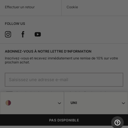
Effectuer un retour
Cookie
FOLLOW US
ABONNEZ-VOUS À NOTRE LETTRE D'INFORMATION
Inscrivez-vous et recevez immédiatement une remise de 10% sur votre
prochain achat.
J'autorise le traitement de mes données à des fins de marketing
(réception de newsletters, nouveautés, promotions) par Borsalino
UNI
INSCRIVEZ-VOUS
PAS DISPONIBLE
© 2026 Haeres Equita srl Corso Garibaldi 122 15048 Valenza (AL) N° TVA