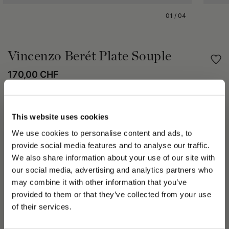
01
/
04
Vincenzo Berét Plate Souple
170,00 CHF
Partager
This website uses cookies
DÉTAILS DU PRODUIT
We use cookies to personalise content and ads, to
provide social media features and to analyse our traffic.
Le Béret Plat Vincenzo est confectionné en laine unie et
We also share information about your use of our site with
présente une silhouette épurée. Entièrement doublé pour un
our social media, advertising and analytics partners who
confort optimal, il est doté de quatre coutures en demi-lune au
may combine it with other information that you’ve
dos et d'une visière cousue qui souligne son style intemporel.
PLEASE CHOOSE YOUR COUNTRY
Une étiquette drapeau Borsalino apporte une signature
provided to them or that they’ve collected from your use
We detected that you are browsing from United States, do
discrète et élégante.
of their services.
you like to switch to the correct store?
Tous les chapeaux et couvre-chefs Borsalino sont fabriqués en
Italie.