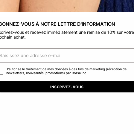
We detected that you are browsing from United States, do you like t
switch to the correct store?
BONNEZ-VOUS À NOTRE LETTRE D'INFORMATION
CONFIRM THE CHANGE
STAY HERE
scrivez-vous et recevez immédiatement une remise de 10% sur votre
ochain achat.
J'autorise le traitement de mes données à des fins de marketing (réception de
newsletters, nouveautés, promotions) par Borsalino
INSCRIVEZ-VOUS
e
Béret En Laine
95,00 CHF
+5
+5