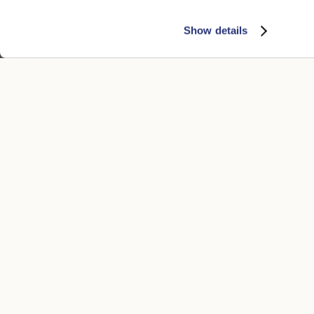
Show details
SERVICE CLIENTÈLE
MENTIONS 
Contacts
Accessibility
Boutique
Conditions d'
Méthodes de paiement
Conditions d
Delais de livraison
Politique de 
Retours et remboursements
Whistleblowi
Effectuer un retour
Cookie