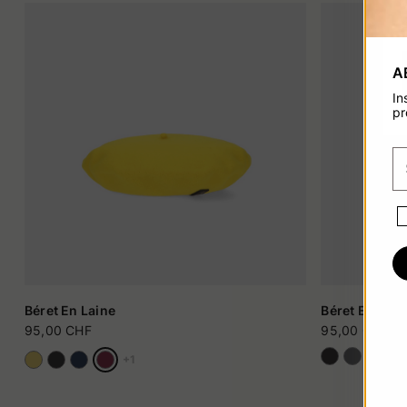
A
In
pr
Béret En Laine
Béret En Lain
95,00 CHF
95,00 CHF
+1