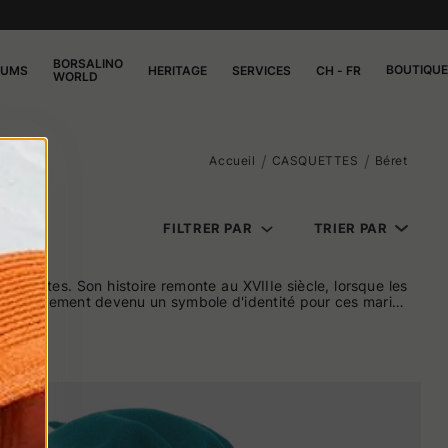
BORSALINO
BOUTIQUE
FUMS
HERITAGE
SERVICES
CH - FR
WORLD
Accueil
CASQUETTES
Béret
FILTRER PAR
TRIER PAR
cinantes. Son histoire remonte au XVIIIe siècle, lorsque les
 est rapidement devenu un symbole d'identité pour ces marins
accessoire distinctif de la culture française et basque. Une
aires français, inspirés par l'image de liberté et d'égalité
no est depuis toujours un symbole de style intemporel qui se
 tradition et au savoir-faire artisanal qui caractérisent la
ctée à la plus formelle, en apportant toujours une touche