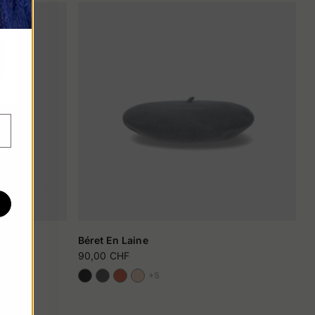
o
Béret En Laine
90,00 CHF
+5