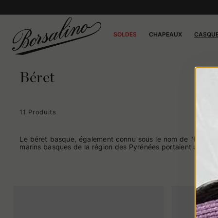
SOLDES
CHAPEAUX
CASQU
Béret
11 Produits
Le béret basque, également connu sous le nom de "béret fran
marins basques de la région des Pyrénées portaient un type 
basques et, au fil du temps, s'est également répandu parmi 
anecdote historique fascinante entoure le rôle du béret basq
associée au béret basque, ont adopté son style comme symbol
distingue par sa silhouette caractéristique et reconnaissab
marque depuis des générations. Ce style indémodable s'ad