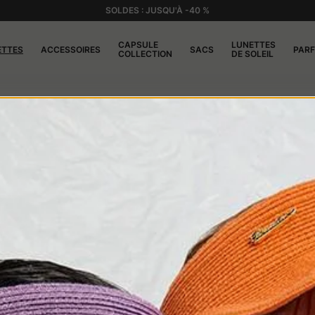
SOLDES : JUSQU'À -40 %
CAPSULE
LUNETTES
ETTES
ACCESSOIRES
SACS
PAR
COLLECTION
DE SOLEIL
çais" ou "béret de marin", possède des origines anciennes et fas
particulier de bonnet lors de leurs expéditions en mer. Le béret
la population civile, s'imposant comme une icône de style et un 
ue pendant la Révolution française. On raconte que les révolutionn
e de la lutte pour les droits du peuple. Le béret basque Borsali
le. La forme emblématique du béret Borsalino est un hommage à la
apte parfaitement à toutes les occasions, d'une tenue décontra