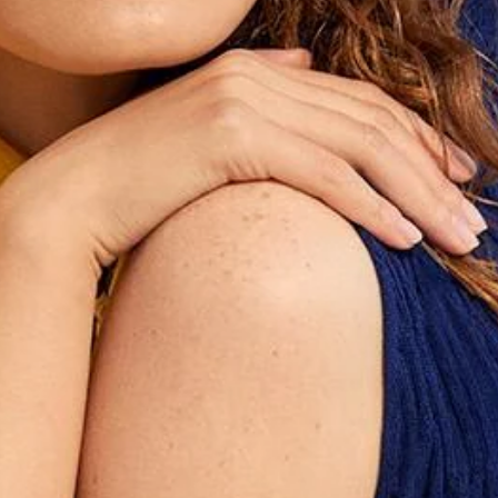
e
Béret En Laine
95,00 CHF
+5
+1
PLEASE CHOOSE YOUR COUNTRY