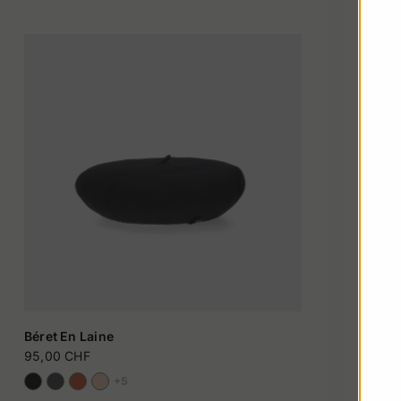
Béret En Laine
95,00 CHF
+5