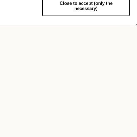
Close to accept (only the
necessary)
Assistance
FOLLOW US
ABONNEZ-VOUS À NOTRE LETTRE
D'INFORMATION
Inscrivez-vous et recevez immédiatement une
remise de 10% sur votre prochain achat.