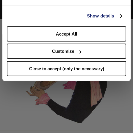
CONFIRM THE CHANGE
STAY HERE
Show details
Accept All
Customize
Close to accept (only the necessary)