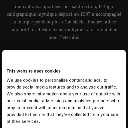
innovations apportées sous sa direction, le logo
calligraphique mythique déposé en 1907 a accompagné
la marque pendant plus d’un siècle. Encore utilisé
aujourd’hui, il est devenu un hymne au style italien
pour l’éternité.
This website uses cookies
We use cookies to personalise content and ads, to
provide social media features and to analyse our traffic.
We also share information about your use of our site with
our social media, advertising and analytics partners who
may combine it with other information that you’ve
PLEASE CHOOSE YOUR COUNTRY
provided to them or that they’ve collected from your use
We detected that you are browsing from United States, do
of their services.
you like to switch to the correct store?