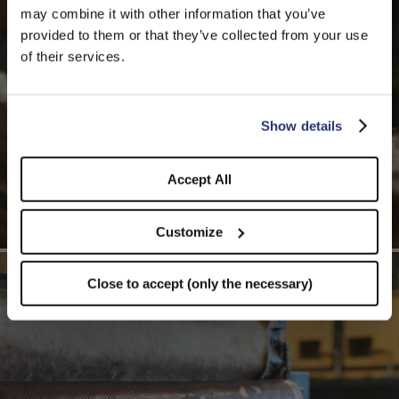
may combine it with other information that you’ve
PLEASE CHOOSE YOUR COUNTRY
provided to them or that they’ve collected from your use
We detected that you are browsing from United States, do
of their services.
you like to switch to the correct store?
CONFIRM THE CHANGE
STAY HERE
Show details
Accept All
Customize
Close to accept (only the necessary)