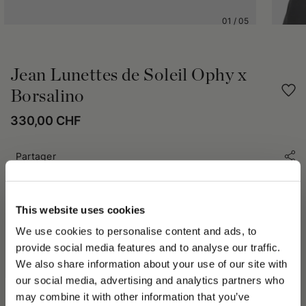
01
/
05
Jean Lunettes de Soleil Ophy x
Borsalino
330,00 CHF
Partager
DÉTAILS DU PRODUIT
This website uses cookies
Jean est un modèle de lunettes de soleil au caractère
We use cookies to personalise content and ads, to
essentiel, avec des formes rondes et une esthétique
provide social media features and to analyse our traffic.
intemporelle. La monture en acétate Mazzucchelli met en
We also share information about your use of our site with
valeur une structure légère mais résistante. Les verres en
our social media, advertising and analytics partners who
nylon anti-reflet assurent confort visuel et protection, faisant
may combine it with other information that you’ve
PLEASE CHOOSE YOUR COUNTRY