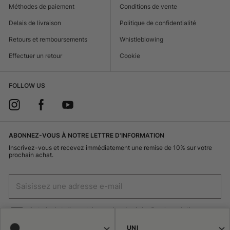
Méthodes de paiement
Conditions de vente
Delais de livraison
Politique de confidentialité
Retours et remboursements
Whistleblowing
Effectuer un retour
Cookie
FOLLOW US
ABONNEZ-VOUS À NOTRE LETTRE D'INFORMATION
Inscrivez-vous et recevez immédiatement une remise de 10% sur votre
prochain achat.
J'autorise le traitement de mes données à des fins de marketing
(réception de newsletters, nouveautés, promotions) par Borsalino
UNI