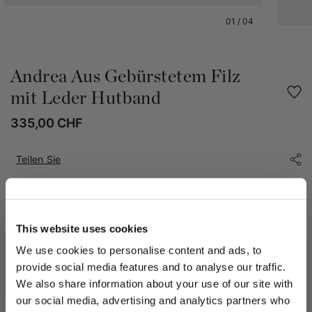
01
/
04
Andrea Aus Gebürstetem Filz
mit Leder Hutband
335,00 CHF
Teilen Sie
PRODUKTDETAILS
Der Andrea-Hut wird aus hochwertigem rasiertem Filz
This website uses cookies
gefertigt, der für seine außergewöhnliche Weichheit und glatte
We use cookies to personalise content and ads, to
Oberfläche bekannt ist. Dieser Hut ist ungefüttert und bietet
provide social media features and to analyse our traffic.
ein Gefühl von Leichtigkeit und Komfort. Die breite Krempe
We also share information about your use of our site with
misst etwa 9 cm. Das Design wird durch eine Leder-Borte und
our social media, advertising and analytics partners who
ein galvanisiertes Metall-Logo veredelt, eine spezielle Technik,