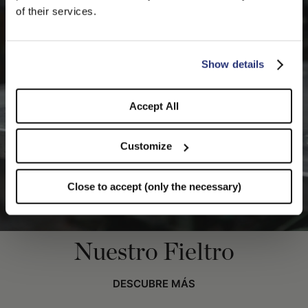
We detected that you are browsing from United States, do
of their services.
you like to switch to the correct store?
CONFIRM THE CHANGE
STAY HERE
Show details
Accept All
Customize
Close to accept (only the necessary)
Nuestro Fieltro
DESCUBRE MÁS