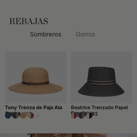
REBAJAS
Sombreros
Gorros
Tony Trenza de Paja Ala
Beatrice Trenzado Papel
Ancha
Enrollable
152,50 US$
152,50 US$
305 US$
305 US$
+1