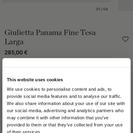
01
/
04
Giulietta Panama Fine Tesa
Larga
285,00 €
Condividi
This website uses cookies
DETTAGLI PRODOTTO
We use cookies to personalise content and ads, to
provide social media features and to analyse our traffic.
Il cappello Giulietta Panama fine è ottenuto dall’intreccio a
mano delle fibre più sottili della palma Carludovica Palmata,
We also share information about your use of our site with
conosciuta come paja toquilla.
our social media, advertising and analytics partners who
Questa lavorazione tramandata da generazioni, garantisce una
may combine it with other information that you’ve
PLEASE CHOOSE YOUR COUNTRY
trama sottile, uniforme, leggera e resistente.
provided to them or that they’ve collected from your use
Il modello presenta una tesa larga di circa 7,5 cm.
We detected that you are browsing from United States, do
of their services.