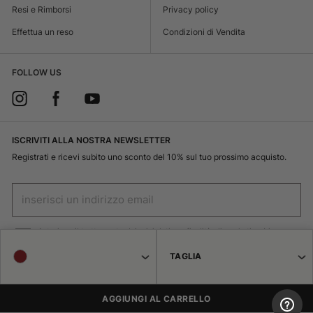
Resi e Rimborsi
Privacy policy
Effettua un reso
Condizioni di Vendita
FOLLOW US
ISCRIVITI ALLA NOSTRA NEWSLETTER
Registrati e ricevi subito uno sconto del 10% sul tuo prossimo acquisto.
Autorizzo il trattamento dei miei dati per finalità di marketing (ricevere
newsletter, novità , promozioni) da parte di Borsalino
TAGLIA
ISCRIVITI
AGGIUNGI AL CARRELLO
© 2026 Haeres Equita srl Corso Garibaldi 122 15048 Valenza (AL) P.IVA