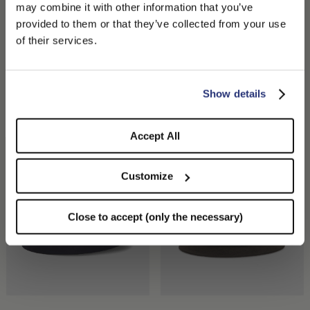
may combine it with other information that you’ve
PLEASE CHOOSE YOUR COUNTRY
provided to them or that they’ve collected from your use
We detected that you are browsing from United States, do
of their services.
you like to switch to the correct store?
CONFIRM THE CHANGE
STAY HERE
Show details
Macho Feltro di Lana
Sophie Feltro Rasato
200,00 €
300,00 €
+1
+2
Accept All
Customize
Close to accept (only the necessary)