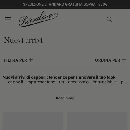
SPEDIZIONE STANDARD GRATUITA SOPRA I 250€
Nuovi arrivi
FILTRA PER
ORDINA PER
Nuovi arrivi di cappelli: tendenze per rinnovare il tuo look
I cappelli rappresentano un accessorio irrinunciabile per
aggiungere personalità a qualsiasi
outfit
. Con
i nuovi arrivi
, è
possibile scoprire sempre nuovi modelli, perfetti per dare un
tocco distintivo alla propria immagine. Le proposte si rivolgono a
chi desidera coniugare eleganza, praticità e carattere, sia in
contesti formali che informali. Grazie a
un’ampia varietà
di forme,
materiali e colori, trovare il
cappello ideale
diventa un’esperienza
che permette di mettere in risalto il proprio stile e sentirsi a
proprio agio in ogni occasione.
Crea il tuo stile con i cappelli più originali