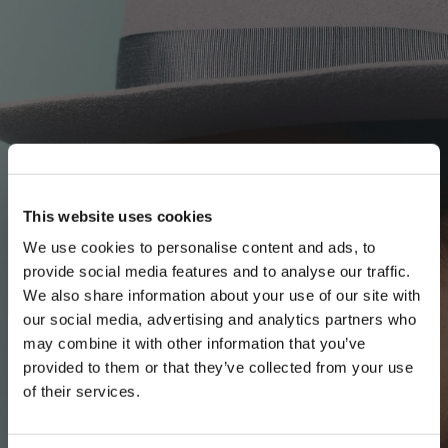
This website uses cookies
We use cookies to personalise content and ads, to
provide social media features and to analyse our traffic.
We also share information about your use of our site with
our social media, advertising and analytics partners who
may combine it with other information that you’ve
PLEASE CHOOSE YOUR COUNTRY
provided to them or that they’ve collected from your use
We detected that you are browsing from United States, do
of their services.
you like to switch to the correct store?