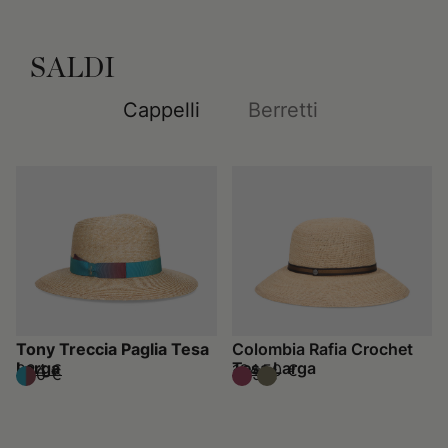
SALDI
Cappelli
Berretti
Tony Treccia Paglia Tesa
Colombia Rafia Crochet
Larga
Tesa Larga
224 €
164,50 €
320 €
235 €