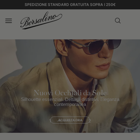
SPEDIZIONE STANDARD GRATUITA SOPRA I 250€
Nuovi Occhiali da Sole
Silhouette essenziali. Dettagli distintivi. Eleganza
contemporanea
1
ACQUISTA ORA
2