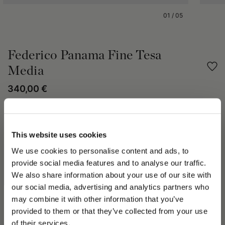
01
/
05
Federico Panama Fine Tesa
Media
340,00 €
Condividi
This website uses cookies
DETTAGLI PRODOTTO
We use cookies to personalise content and ads, to
provide social media features and to analyse our traffic.
Il cappello Federico Panama fine è ottenuto dall’intreccio a
mano delle fibre più sottili della palma Carludovica Palmata,
We also share information about your use of our site with
conosciuta come paja toquilla.
our social media, advertising and analytics partners who
Questa lavorazione garantisce una trama sottile, uniforme,
may combine it with other information that you’ve
PLEASE CHOOSE YOUR COUNTRY
leggera e resistente.
provided to them or that they’ve collected from your use
Il modello presenta una tesa media di circa 6 cm.
We detected that you are browsing from United States, do
of their services.