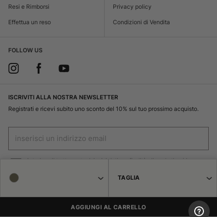
Resi e Rimborsi
Privacy policy
Effettua un reso
Condizioni di Vendita
FOLLOW US
ISCRIVITI ALLA NOSTRA NEWSLETTER
Registrati e ricevi subito uno sconto del 10% sul tuo prossimo acquisto.
Autorizzo il trattamento dei miei dati per finalità di marketing (ricevere
newsletter, novità , promozioni) da parte di Borsalino
TAGLIA
ISCRIVITI
AGGIUNGI AL CARRELLO
© 2026 Haeres Equita srl Corso Garibaldi 122 15048 Valenza (AL) P.IVA