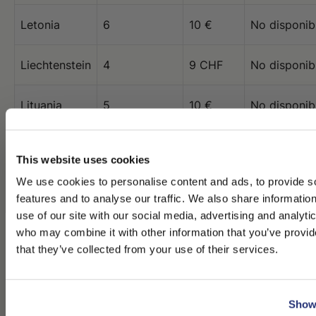
Letonia
6
10 €
No disponib
Liechtenstein
4
9 CHF
No disponib
Lituania
5
10 €
No disponib
Luxemburgo
3
8 €
No disponib
This website uses cookies
Líbano
5
63 $
4
We use cookies to personalise content and ads, to provide s
features and to analyse our traffic. We also share informatio
Malasia
6
25 $
No disponib
use of our site with our social media, advertising and analyti
who may combine it with other information that you’ve provid
PLEASE CHOOSE YOUR COUNTRY
that they’ve collected from your use of their services.
Malta
No disponible
10 €
No disponib
We detected that you are browsing from United States, do you l
switch to the correct store?
Montenegro
5
10 €
No disponib
Show 