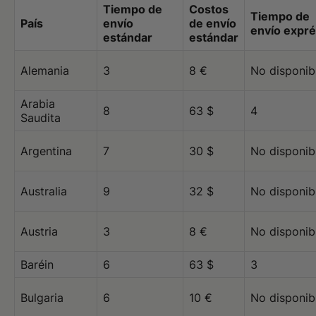
Tiempo de
Costos
Tiempo de
País
envío
de envío
envío expr
estándar
estándar
Alemania
3
8 €
No disponib
Arabia
8
63 $
4
Saudita
Argentina
7
30 $
No disponib
Australia
9
32 $
No disponib
Austria
3
8 €
No disponib
Baréin
6
63 $
3
Bulgaria
6
10 €
No disponib