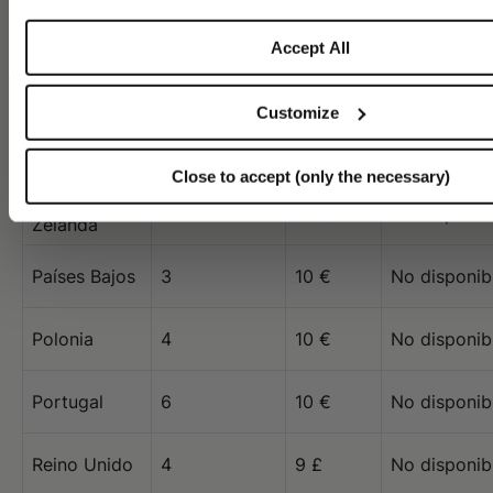
CONFIRM THE CHANGE
STAY HERE
México
6
30 $
No disponib
Accept All
Mónaco
3
8 €
No disponib
Customize
Noruega
6
10 €
No disponib
Close to accept (only the necessary)
Nueva
8
32 $
No disponib
Zelanda
Países Bajos
3
10 €
No disponib
Polonia
4
10 €
No disponib
Portugal
6
10 €
No disponib
Reino Unido
4
9 £
No disponib