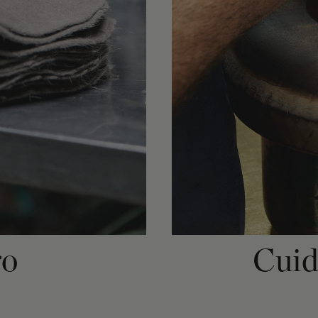
ro
Cuid