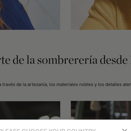
rte de la sombrerería desde
a través de la artesanía, los materiales nobles y los detalles 