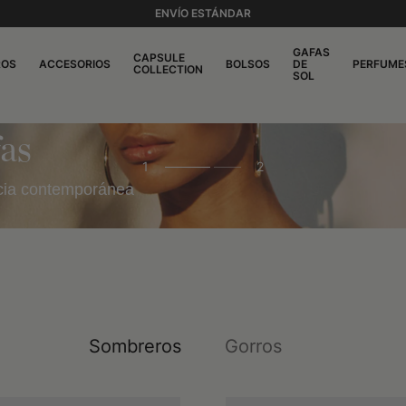
ENVÍO ESTÁNDAR
GAFAS
CAPSULE
ROS
ACCESORIOS
BOLSOS
DE
PERFUME
COLLECTION
SOL
fas
1
2
ancia contemporánea
Sombreros
Gorros