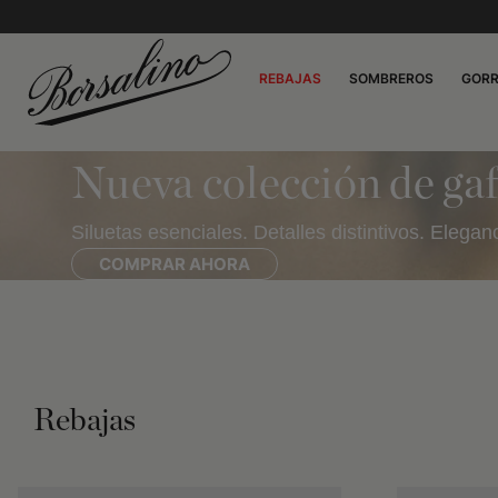
REBAJAS
SOMBREROS
GOR
Nueva colección de ga
Siluetas esenciales. Detalles distintivos. Eleg
COMPRAR AHORA
Rebajas