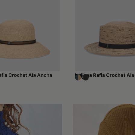
fia Crochet Ala Ancha
Indiana Rafia Crochet Al
175 €
250 €