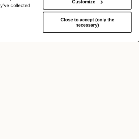
Customize
y’ve collected
Close to accept (only the
necessary)
Soporte
FOLLOW US
SUSCRÍBETE A NUESTRO BOLETÍN
Regístrate y recibe ahora un 10% de descuento en tu
próxima compra.
Autorizo el tratamiento de mis datos con fines de
marketing (recibir newsletters, novedades,