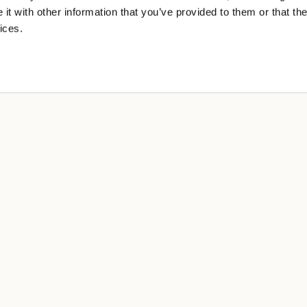
t with other information that you’ve provided to them or that the
ices.
L
rotección de datos
generales de venta
de uso
ng