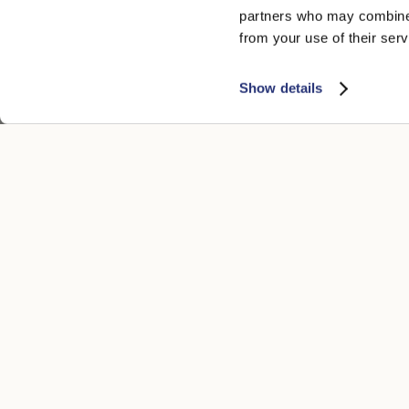
partners who may combine i
from your use of their serv
Show details
ATENCIÓN AL CLIENTE
AVISO LEGA
Contactos
Accessibility
Boutique
Política de p
Metodos de pago
Condiciones 
Plazo de entrega
Condiciones 
Devoluciones y eembolsos
Cookie
Realizar una devoluciòn
Whistleblowi